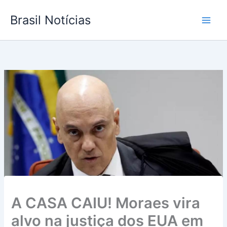
Ir
Brasil Notícias
para
o
conteúdo
A CASA CAIU! Moraes vira
alvo na justiça dos EUA em