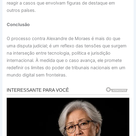
reagir a casos que envolvam figuras de destaque em
outros países.
Conclusão
O processo contra Alexandre de Moraes é mais do que
uma disputa judicial; é um reflexo das tensões que surgem
na interseção entre tecnologia, política e jurisdição
internacional. À medida que o caso avança, ele promete
redefinir os limites do poder de tribunais nacionais em um
mundo digital sem fronteiras.