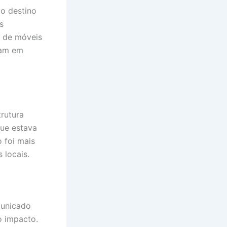
mo destino
s
a de móveis
ram em
trutura
que estava
 foi mais
 locais.
municado
o impacto.