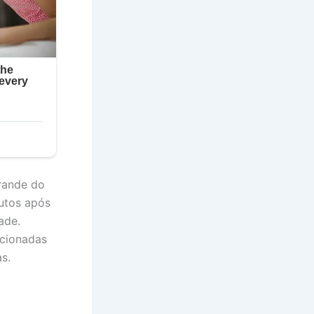
rande do
utos após
ade.
acionadas
s.