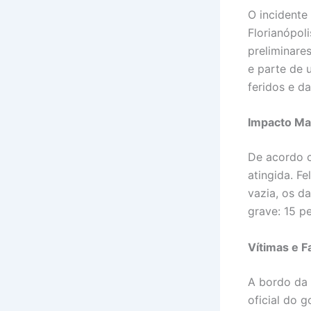
O incidente
Florianópol
preliminare
e parte de 
feridos e da
Impacto Mat
De acordo c
atingida. F
vazia, os d
grave: 15 p
Vítimas e F
A bordo da 
oficial do 