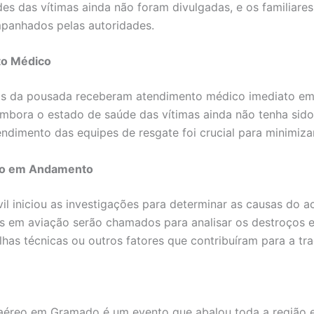
des das vítimas ainda não foram divulgadas, e os familiares
panhados pelas autoridades.
to Médico
os da pousada receberam atendimento médico imediato em
mbora o estado de saúde das vítimas ainda não tenha sido
endimento das equipes de resgate foi crucial para minimiza
ão em Andamento
vil iniciou as investigações para determinar as causas do a
as em aviação serão chamados para analisar os destroços e 
alhas técnicas ou outros fatores que contribuíram para a tra
aéreo em Gramado é um evento que abalou toda a região 