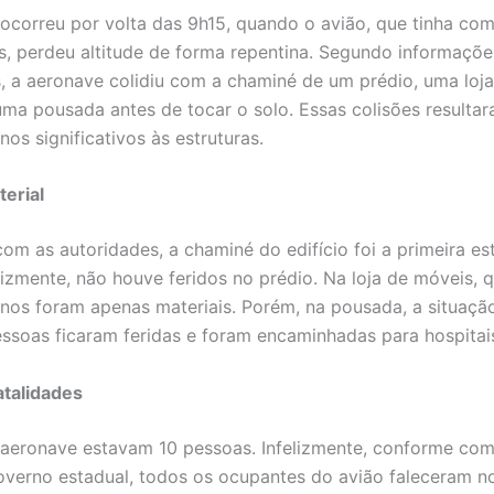
 ocorreu por volta das 9h15, quando o avião, que tinha co
is, perdeu altitude de forma repentina. Segundo informaçõe
s, a aeronave colidiu com a chaminé de um prédio, uma loj
uma pousada antes de tocar o solo. Essas colisões resulta
nos significativos às estruturas.
erial
om as autoridades, a chaminé do edifício foi a primeira es
elizmente, não houve feridos no prédio. Na loja de móveis, 
anos foram apenas materiais. Porém, na pousada, a situação
essoas ficaram feridas e foram encaminhadas para hospitais
atalidades
aeronave estavam 10 pessoas. Infelizmente, conforme co
governo estadual, todos os ocupantes do avião faleceram n