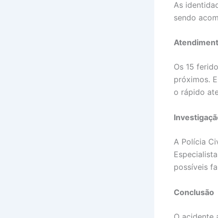
As identida
sendo acom
Atendimen
Os 15 ferid
próximos. E
o rápido at
Investigaç
A Polícia Ci
Especialist
possíveis f
Conclusão
O acidente 