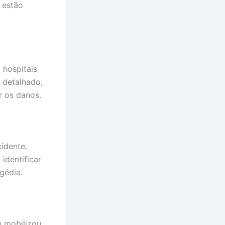
 estão
 hospitais
 detalhado,
r os danos.
cidente.
identificar
gédia.
e mobilizou