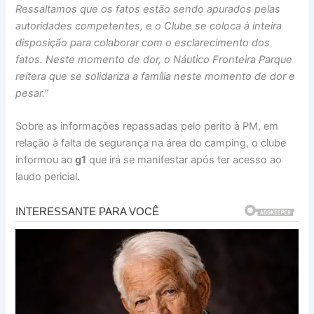
Ressaltamos que os fatos estão sendo apurados pelas
autoridades competentes, e o Clube se coloca à inteira
disposição para colaborar com o esclarecimento dos
fatos. Neste momento de dor, o Náutico Fronteira Parque
reitera que se solidariza a família neste momento de dor e
pesar.”
Sobre as informações repassadas pelo perito à PM, em
relação à falta de segurança na área do camping, o clube
informou ao
g1
que irá se manifestar após ter acesso ao
laudo pericial.