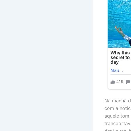
Na manhã de
com a notíc
aquele tom 
transportav
der Leyen. 