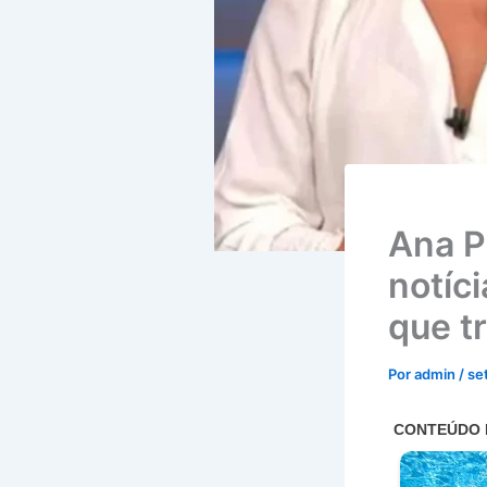
Ana P
notíci
que t
Por
admin
/
se