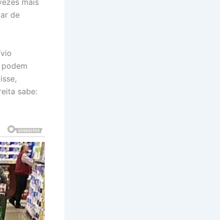
vezes mais
ar de
ívio
s podem
isse,
eita sabe: