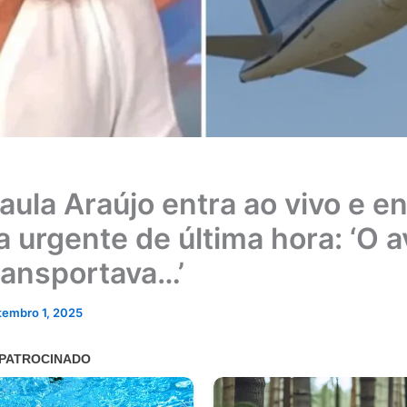
aula Araújo entra ao vivo e e
a urgente de última hora: ‘O a
ransportava…’
tembro 1, 2025