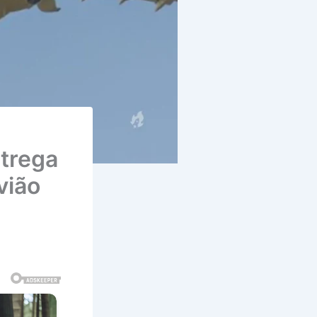
ntrega
vião