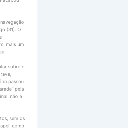
e navegação
go (31). O
s
im, mais um
ou.
alar sobre o
rave,
ária passou
arada” pela
inal, não é
otos, sem os
papel, como