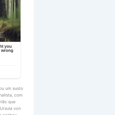
ou um susto
nalista, com
vião que
Ursula von
ue acabou