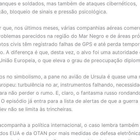
anques e soldados, mas também de ataques cibernéticos,
ão, bloqueio de sinais e pressão psicológica.
r que, nos últimos meses, várias companhias aéreas comerc
roblemas parecidos na região do Mar Negro e de áreas pr
lotos civis têm registrado falhas de GPS e até perda tempor
. A diferença é que, desta vez, o alvo foi uma autoridade 
União Europeia, o que eleva o grau de preocupação diplom
s no simbolismo, a pane no avião de Ursula é quase uma
opeu: turbulência no ar, instrumentos falhando, necessida
ara não perder o rumo. E, claro, o fantasma russo rondand
O episódio já entra para a lista de alertas de que a guerra
v não se limita às trincheiras.
companha a política internacional, o caso lembra també
dos EUA e da OTAN por mais medidas de defesa eletrônica