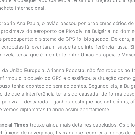
chete internacional.
rópria Ana Paula, o avião passou por problemas sérios d
proximava do aeroporto de Plovdiv, na Bulgária, no domin
s preocupante: o sistema de GPS foi bloqueado. De cara, a
 europeias já levantaram suspeita de interferência russa. S
 novela tensa que é o embate entre União Europeia e Mosc
 da União Europeia, Arianna Podesta, não fez rodeios ao f
nfirmou o bloqueio do GPS e classificou a situação como g
uso tenha acontecido sem acidentes. Segundo ela, a Bulg
o de que a interferência teria sido causada “de forma desc
a palavra – descarada – ganhou destaque nos noticiários, af
e vemos diplomatas falando assim abertamente.
ancial Times
trouxe ainda mais detalhes cabeludos. Os pil
etrônicos de navegação, tiveram que recorrer a mapas de 