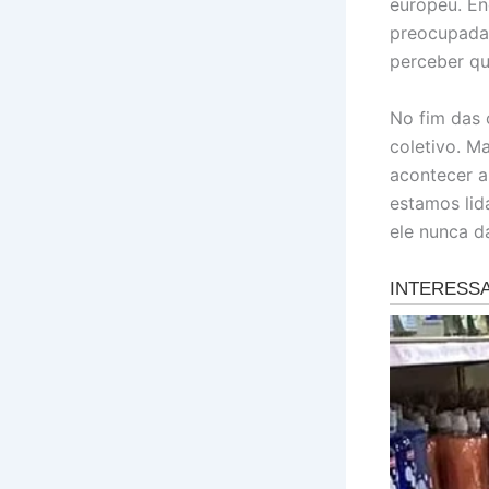
europeu. En
preocupada 
perceber qu
No fim das 
coletivo. M
acontecer a
estamos lid
ele nunca d