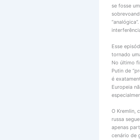
se fosse um
sobrevoando
“analógica”
interferênc
Esse episód
tornado uma
No último f
Putin de “p
é exatament
Europeia nã
especialmen
O Kremlin, 
russa segue
apenas part
cenário de 