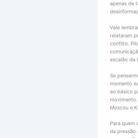
apenas de t
desinformaç
Vale lembra
relataram p
conflito. Pi
comunicação
escalão da 
Se pensarmo
momento eur
ao básico p
movimento. 
Moscou e Kie
Para quem a
da pressão 