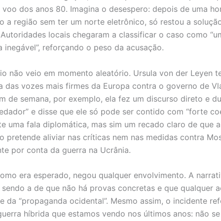
 voo dos anos 80. Imagina o desespero: depois de uma ho
 a região sem ter um norte eletrônico, só restou a soluçã
. Autoridades locais chegaram a classificar o caso como “
ia inegável”, reforçando o peso da acusação.
io não veio em momento aleatório. Ursula von der Leyen t
 das vozes mais firmes da Europa contra o governo de Vla
im de semana, por exemplo, ela fez um discurso direto e d
redador” e disse que ele só pode ser contido com “forte co
e uma fala diplomática, mas sim um recado claro de que a
o pretende aliviar nas críticas nem nas medidas contra Mo
te por conta da guerra na Ucrânia.
como era esperado, negou qualquer envolvimento. A narrativ
 sendo a de que não há provas concretas e que qualquer 
e da “propaganda ocidental”. Mesmo assim, o incidente ref
guerra híbrida que estamos vendo nos últimos anos: não se 