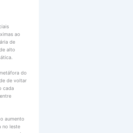
iais
óximas ao
ária de
de alto
ática.
 metáfora do
de de voltar
o cada
 entre
m o aumento
 no leste