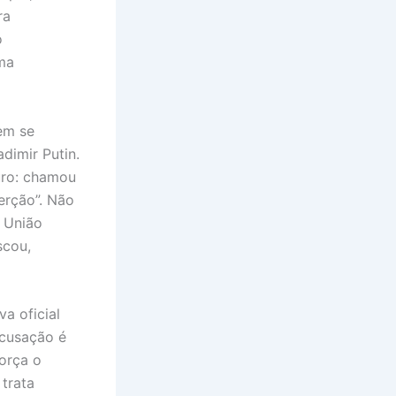
ra
o
uma
em se
dimir Putin.
uro: chamou
erção”. Não
 União
scou,
a oficial
acusação é
orça o
trata