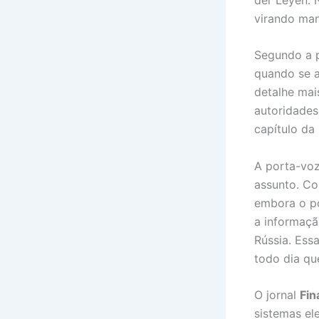
virando man
Segundo a p
quando se a
detalhe mai
autoridades
capítulo da
A porta-voz
assunto. Co
embora o po
a informaçã
Rússia. Ess
todo dia qu
O jornal
Fin
sistemas el