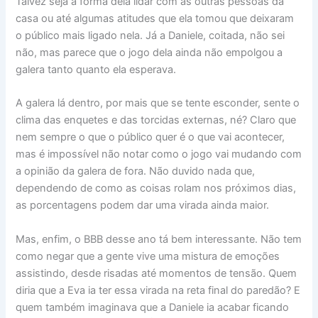
Talvez seja a forma dela lidar com as outras pessoas da
casa ou até algumas atitudes que ela tomou que deixaram
o público mais ligado nela. Já a Daniele, coitada, não sei
não, mas parece que o jogo dela ainda não empolgou a
galera tanto quanto ela esperava.
A galera lá dentro, por mais que se tente esconder, sente o
clima das enquetes e das torcidas externas, né? Claro que
nem sempre o que o público quer é o que vai acontecer,
mas é impossível não notar como o jogo vai mudando com
a opinião da galera de fora. Não duvido nada que,
dependendo de como as coisas rolam nos próximos dias,
as porcentagens podem dar uma virada ainda maior.
Mas, enfim, o BBB desse ano tá bem interessante. Não tem
como negar que a gente vive uma mistura de emoções
assistindo, desde risadas até momentos de tensão. Quem
diria que a Eva ia ter essa virada na reta final do paredão? E
quem também imaginava que a Daniele ia acabar ficando