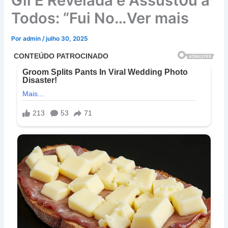
Gil É Revelada e Assust0u a
Todos: “Fui No…Ver mais
Por
admin
/
julho 30, 2025