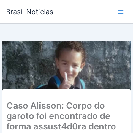
Ir
Brasil Notícias
para
o
conteúdo
Caso Alisson: Corpo do
garoto foi encontrado de
forma assust4d0ra dentro