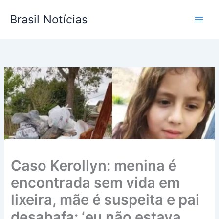
Ir
Brasil Notícias
para
o
conteúdo
Caso Kerollyn: menina é
encontrada sem vida em
lixeira, mãe é suspeita e pai
desabafa: ‘eu não estava