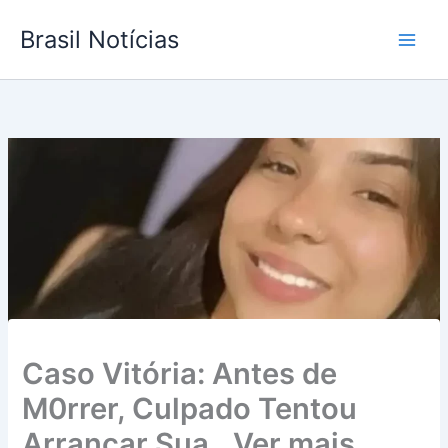
Ir
Brasil Notícias
para
o
conteúdo
Caso Vitória: Antes de
M0rrer, Culpado Tentou
Arrancar Sua…Ver mais