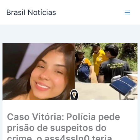
Ir
Brasil Notícias
para
o
conteúdo
Caso Vitória: Polícia pede
prisão de suspeitos do
crime, o ass4ssln0 teria