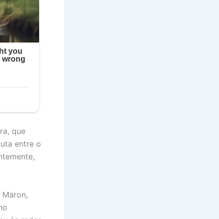
ra, que
uta entre o
ntemente,
o Maron,
no