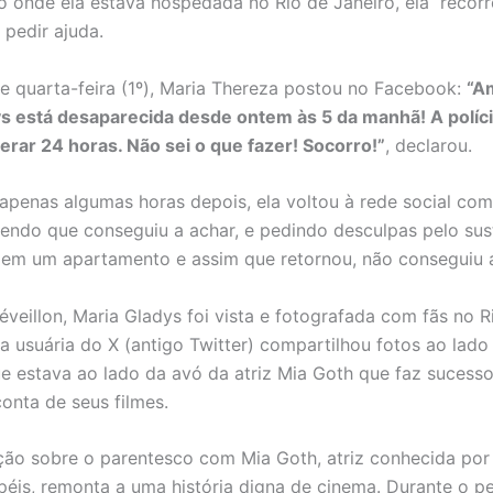
 onde ela estava hospedada no Rio de Janeiro, ela recorr
 pedir ajuda.
 quarta-feira (1º), Maria Thereza postou no Facebook:
“A
s está desaparecida desde ontem às 5 da manhã! A políci
erar 24 horas. Não sei o que fazer! Socorro!”
, declarou.
 apenas algumas horas depois, ela voltou à rede social co
izendo que conseguiu a achar, e pedindo desculpas pelo sus
em um apartamento e assim que retornou, não conseguiu a
éveillon, Maria Gladys foi vista e fotografada com fãs no R
a usuária do X (antigo Twitter) compartilhou fotos ao lado 
e estava ao lado da avó da atriz Mia Goth que faz suces
conta de seus filmes.
ção sobre o parentesco com Mia Goth, atriz conhecida por
péis, remonta a uma história digna de cinema. Durante o p