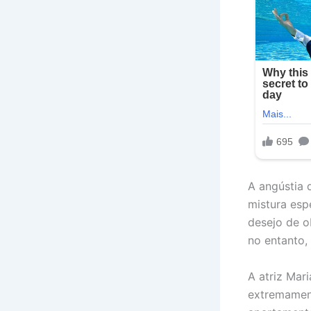
A angústia 
mistura esp
desejo de o
no entanto,
A atriz Mar
extremament