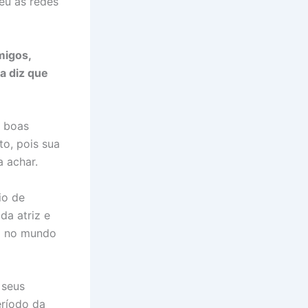
eu às redes
migos,
a diz que
m boas
to, pois sua
 achar.
io de
da atriz e
so no mundo
 seus
eríodo da