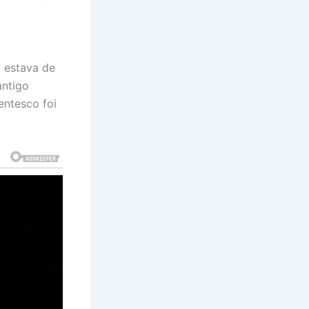
á estava de
antigo
entesco foi