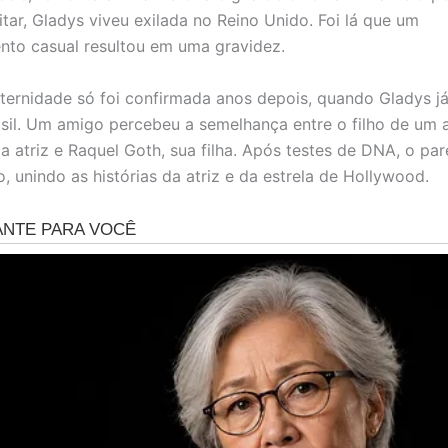
itar, Gladys viveu exilada no Reino Unido. Foi lá que um
nto casual resultou em uma gravidez.
ternidade só foi confirmada anos depois, quando Gladys j
asil. Um amigo percebeu a semelhança entre o filho de um 
 atriz e Raquel Goth, sua filha. Após testes de DNA, o par
 unindo as histórias da atriz e da estrela de Hollywood.