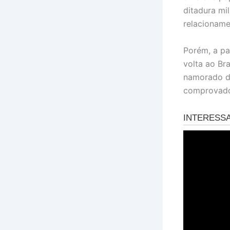
ditadura mil
relacioname
Porém, a pa
volta ao Br
namorado da
comprovado,