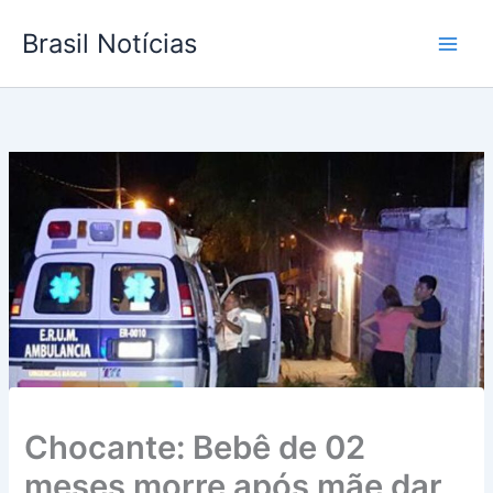
Ir
Brasil Notícias
para
o
conteúdo
Chocante: Bebê de 02
meses morre após mãe dar