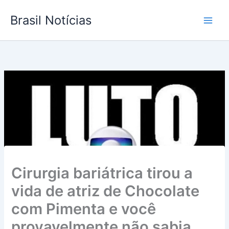
Ir
Brasil Notícias
para
o
conteúdo
Cirurgia bariátrica tirou a
vida de atriz de Chocolate
com Pimenta e você
provavelmente não sabia