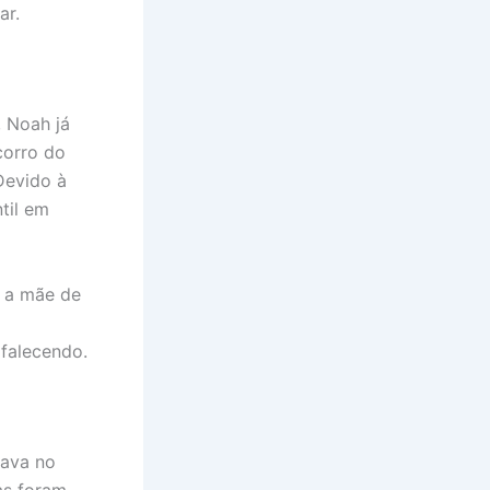
ar.
 Noah já
corro do
Devido à
til em
e a mãe de
 falecendo.
dava no