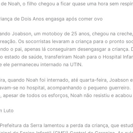
i de Noah, o filho chegou a ficar quase uma hora sem respir
riança de Dois Anos engasga após comer ovo
ando Joabson, um motoboy de 25 anos, chegou na creche,
reação. Os socorristas levaram a criança para o pronto so
undo o pai, apenas lá conseguiram desengasgar a criança. 
o estado de saúde, transferiram Noah para o Hospital Infan
de ele permaneceu internado na UTIN.
ira, quando Noah foi internado, até quarta-feira, Joabson 
avam-se no hospital, acompanhando o pequeno guerreiro.
e, apesar de todos os esforços, Noah não resistiu e acabou
m Luto
 Prefeitura da Serra lamentou a perda da criança, que estu