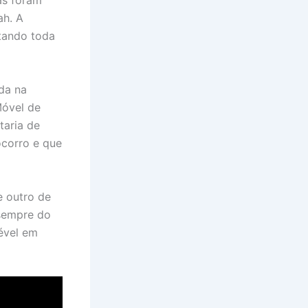
as foram
ah. A
stando toda
da na
Móvel de
taria de
corro e que
e outro de
 sempre do
ével em