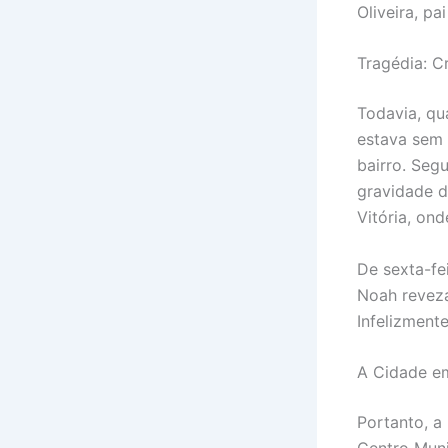
Oliveira, pa
Tragédia: C
Todavia, qu
estava sem 
bairro. Seg
gravidade d
Vitória, on
De sexta-fe
Noah revez
Infelizment
A Cidade e
Portanto, a