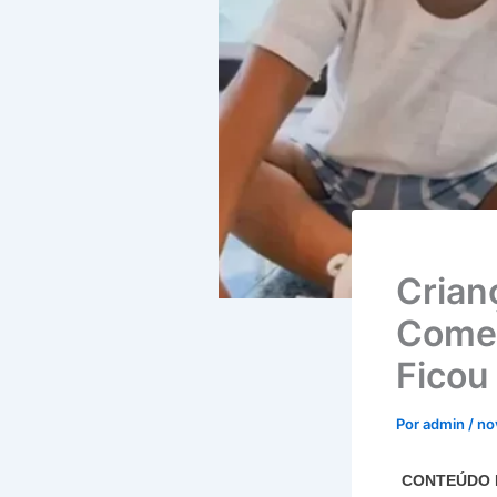
Crian
Comer
Ficou
Por
admin
/
no