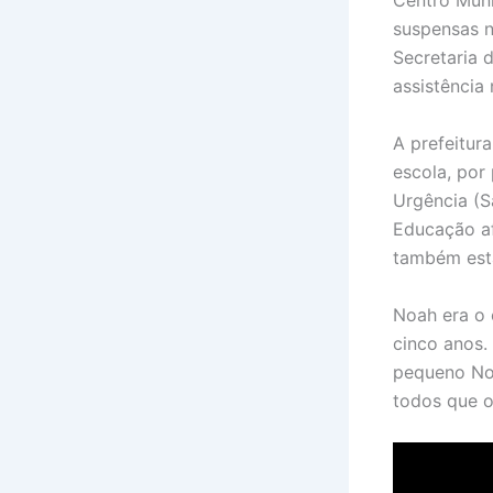
Centro Muni
suspensas n
Secretaria 
assistência 
A prefeitur
escola, por
Urgência (S
Educação a
também est
Noah era o 
cinco anos.
pequeno Noa
todos que 