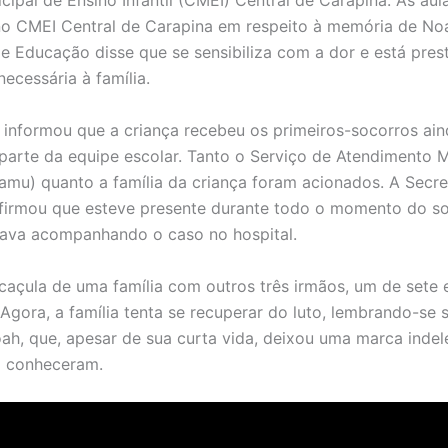
cipal de Ensino Infantil (CMEI) Central de Carapina. As aul
o CMEI Central de Carapina em respeito à memória de No
de Educação disse que se sensibiliza com a dor e está pre
necessária à família.
a informou que a criança recebeu os primeiros-socorros ain
 parte da equipe escolar. Tanto o Serviço de Atendimento 
amu) quanto a família da criança foram acionados. A Secre
firmou que esteve presente durante todo o momento do so
ava acompanhando o caso no hospital.
caçula de uma família com outros três irmãos, um de sete 
 Agora, a família tenta se recuperar do luto, lembrando-se
h, que, apesar de sua curta vida, deixou uma marca indel
o conheceram.