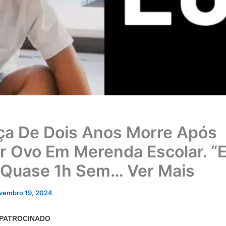
ça De Dois Anos Morre Após
 Ovo Em Merenda Escolar. “E
 Quase 1h Sem… Ver Mais
vembro 19, 2024