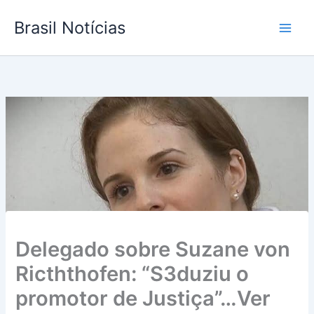
Ir
Brasil Notícias
para
o
conteúdo
Delegado sobre Suzane von
Ricththofen: “S3duziu o
promotor de Justiça”…Ver