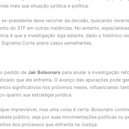
nda mais sua situação jurídica e política.
 ex-presidente deve recorrer da decisão, buscando reverte
nto do STF em outras instâncias. No entanto, especialista
ncia é que a investigação siga adiante, dado o histórico re
 Suprema Corte sobre casos semelhantes.
do pedido de
Jair Bolsonaro
para anular a investigação ref
icado que ele enfrenta. O avanço das apurações pode ge
tos significativos nos próximos meses, influenciando tan
ico quanto sua estratégia jurídica.
egue imprevisível, mas uma coisa é certa: Bolsonaro contin
ebate público, seja por suas movimentações políticas ou p
tos dos processos que enfrenta na Justiça.