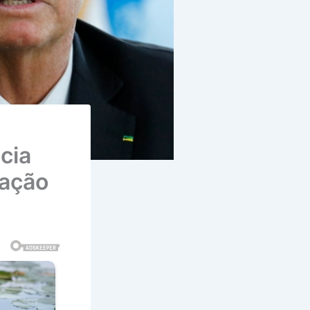
cia
gação