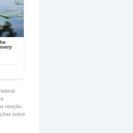
Federal
ma
na relação
ações sobre