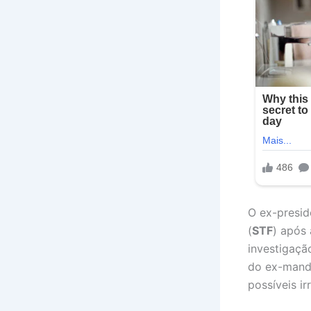
O ex-presi
(
STF
) após 
investigaçã
do ex-manda
possíveis i