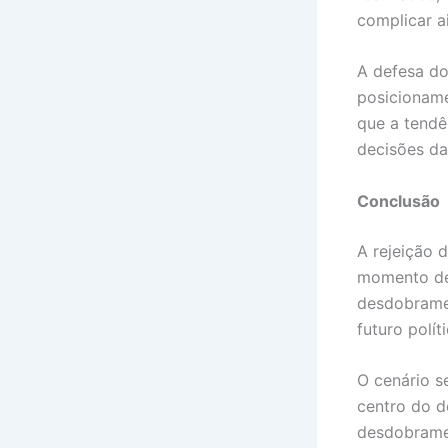
complicar ai
A defesa do
posicioname
que a tendê
decisões da
Conclusão
A rejeição 
momento del
desdobramen
futuro polít
O cenário s
centro do d
desdobramen