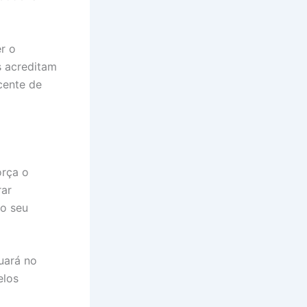
r o
s acreditam
cente de
orça o
rar
to seu
uará no
elos