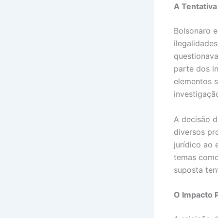
A Tentativa
Bolsonaro e
ilegalidade
questionav
parte dos i
elementos s
investigação
A decisão d
diversos pr
jurídico ao
temas como 
suposta ten
O Impacto P