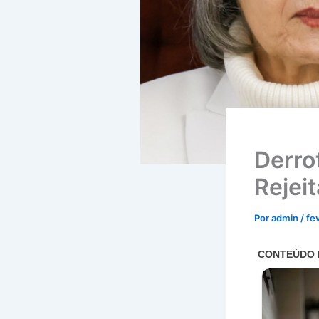
Derro
Rejei
Por
admin
/
fe