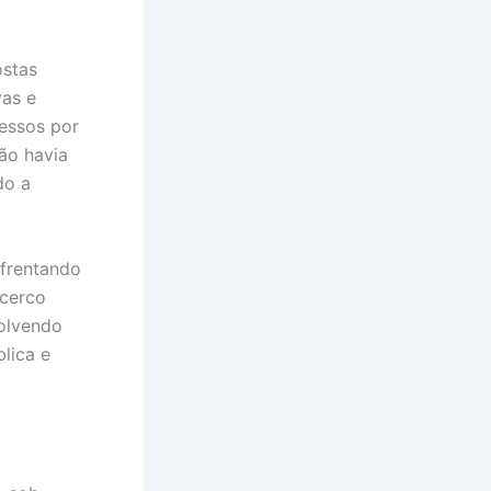
ostas
vas e
essos por
ão havia
do a
nfrentando
 cerco
volvendo
lica e