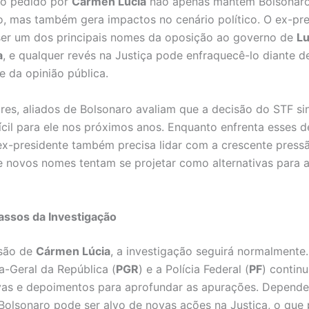
do pedido por
Cármen Lúcia
não apenas mantém Bolsonar
o, mas também gera impactos no cenário político. O ex-pr
ser um dos principais nomes da oposição ao governo de
Lu
a
, e qualquer revés na Justiça pode enfraquecê-lo diante d
e da opinião pública.
res, aliados de Bolsonaro avaliam que a decisão do STF si
ícil para ele nos próximos anos. Enquanto enfrenta esses d
o ex-presidente também precisa lidar com a crescente press
de novos nomes tentam se projetar como alternativas para a
assos da Investigação
são de
Cármen Lúcia
, a investigação seguirá normalmente.
a-Geral da República (
PGR
) e a Polícia Federal (
PF
) contin
vas e depoimentos para aprofundar as apurações. Depend
 Bolsonaro pode ser alvo de novas ações na Justiça, o que