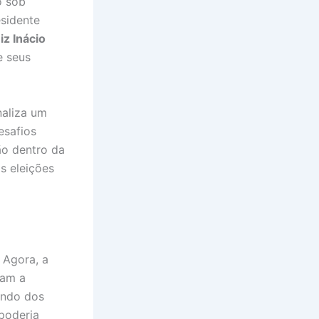
o sob
esidente
iz Inácio
e seus
naliza um
esafios
ão dentro da
s eleições
 Agora, a
uam a
endo dos
 poderia