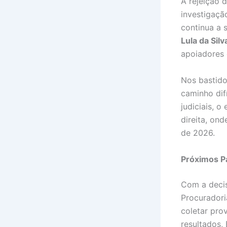
A rejeição 
investigaçã
continua a 
Lula da Silv
apoiadores 
Nos bastido
caminho dif
judiciais, 
direita, on
de 2026.
Próximos P
Com a deci
Procuradori
coletar pro
resultados,