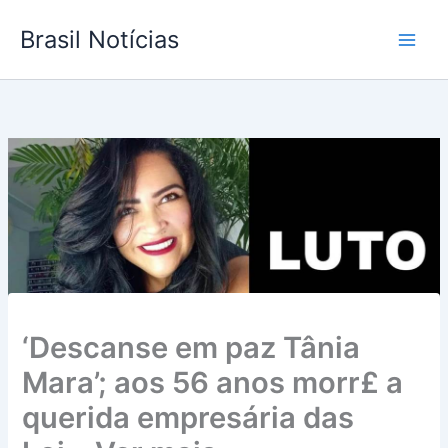
Ir
Brasil Notícias
para
o
conteúdo
‘Descanse em paz Tânia
Mara’; aos 56 anos morr£ a
querida empresária das