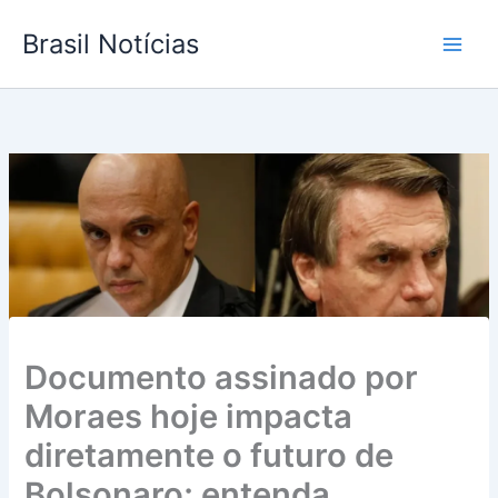
Ir
Brasil Notícias
para
o
conteúdo
Documento assinado por
Moraes hoje impacta
diretamente o futuro de
Bolsonaro; entenda