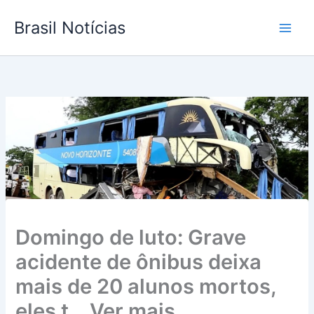
Ir
Brasil Notícias
para
o
conteúdo
Domingo de luto: Grave
acidente de ônibus deixa
mais de 20 alunos mortos,
eles t… Ver mais