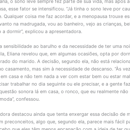
ana, o sono leve sempre fez parte de sua vida, mas após 
a, esse fator se intensificou. “Já tinha o sono leve por ca
. Qualquer coisa me faz acordar, e a menopausa trouxe es
anto na madrugada, vou ao banheiro, vejo as crianças, b
o a dormir”, explicou a apresentadora.
a sensibilidade ao barulho e da necessidade de ter uma no
ila, Eliana revelou que, em algumas ocasiões, opta por do
rado do marido. A decisão, segundo ela, não está relacion
o casamento, mas sim à necessidade de descanso. “Às vez
 em casa e não tem nada a ver com estar bem ou estar mal
sar trabalhar no dia seguinte ou ele precisar, e a gente faz
questão sonora lá em casa, o ronco, que eu realmente não
omoda”, confessou.
dora destacou ainda que tenta enxergar essa decisão de 
em preconceitos, algo que, segundo ela, parece mais fácil p
rcebo que eles têm menos encanação com a ideia de ter qu