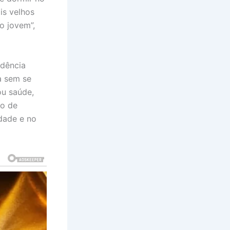
is velhos
o jovem”,
ndência
a sem se
ou saúde,
no de
idade e no