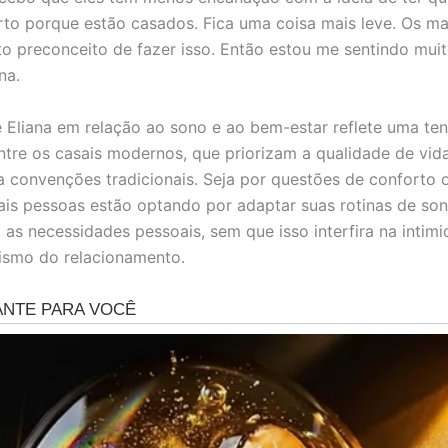
o porque estão casados. Fica uma coisa mais leve. Os ma
o preconceito de fazer isso. Então estou me sentindo muit
na.
e Eliana em relação ao sono e ao bem-estar reflete uma te
ntre os casais modernos, que priorizam a qualidade de vid
 convenções tradicionais. Seja por questões de conforto 
is pessoas estão optando por adaptar suas rotinas de so
as necessidades pessoais, sem que isso interfira na intim
ismo do relacionamento.