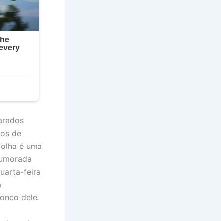
arados
 os de
colha é uma
humorada
uarta-feira
a
ronco dele.