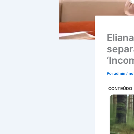
Elian
separ
‘Inco
Por
admin
/
no