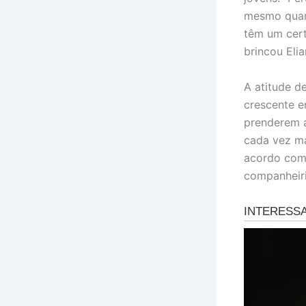
mesmo quart
têm um cert
brincou Elia
A atitude d
crescente e
prenderem a
cada vez ma
acordo com 
companheir