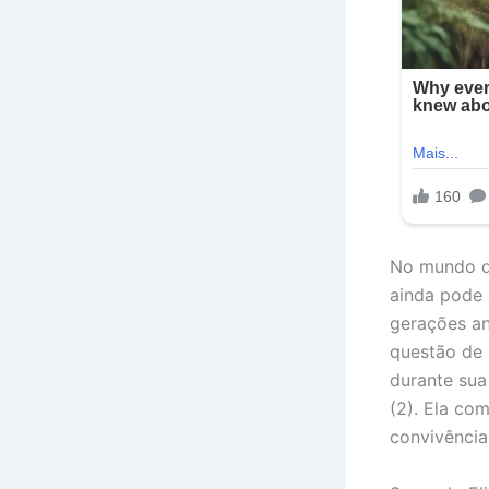
No mundo do
ainda pode 
gerações an
questão de 
durante sua
(2). Ela co
convivência