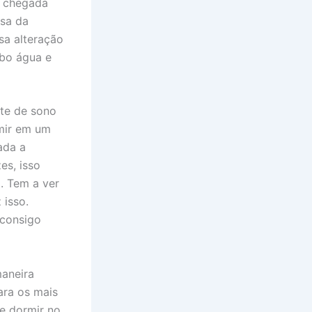
a chegada
usa da
sa alteração
ebo água e
ite de sono
rmir em um
ada a
es, isso
. Tem a ver
 isso.
 consigo
maneira
ara os mais
e dormir no