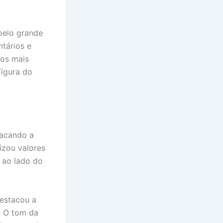
pelo grande
tários e
os mais
figura do
acando a
izou valores
a ao lado do
destacou a
. O tom da