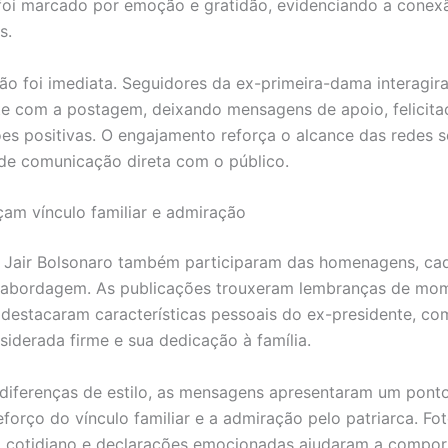
oi marcado por emoção e gratidão, evidenciando a conex
s.
ão foi imediata. Seguidores da ex-primeira-dama interagir
e com a postagem, deixando mensagens de apoio, felicita
es positivas. O engajamento reforça o alcance das redes 
de comunicação direta com o público.
rçam vínculo familiar e admiração
e Jair Bolsonaro também participaram das homenagens, c
a abordagem. As publicações trouxeram lembranças de mo
e destacaram características pessoais do ex-presidente, c
siderada firme e sua dedicação à família.
diferenças de estilo, as mensagens apresentaram um pont
forço do vínculo familiar e a admiração pelo patriarca. Fot
o cotidiano e declarações emocionadas ajudaram a compor