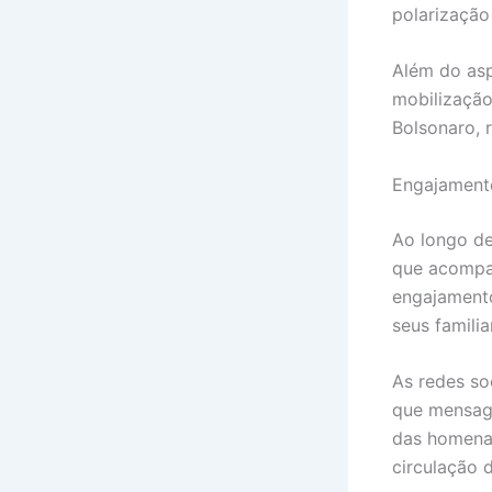
polarização
Além do asp
mobilização
Bolsonaro, 
Engajamento
Ao longo de 
que acompa
engajamento
seus familia
As redes so
que mensag
das homenag
circulação 