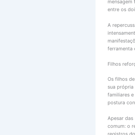
mensagem f
entre os doi
A repercuss
intensament
manifestaçõ
ferramenta 
Filhos refo
Os filhos d
sua própri
familiares 
postura con
Apesar das 
comum: o re
registros d