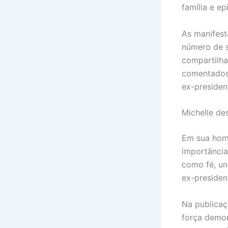
família e e
As manifest
número de s
compartilh
comentados 
ex-presiden
Michelle de
Em sua hom
importância
como fé, uni
ex-presiden
Na publicaç
força demon