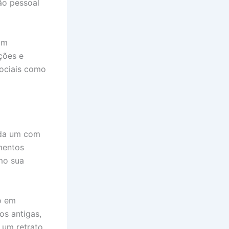
ão pessoal
am
ções e
sociais como
ada um com
mentos
omo sua
o em
os antigas,
 um retrato