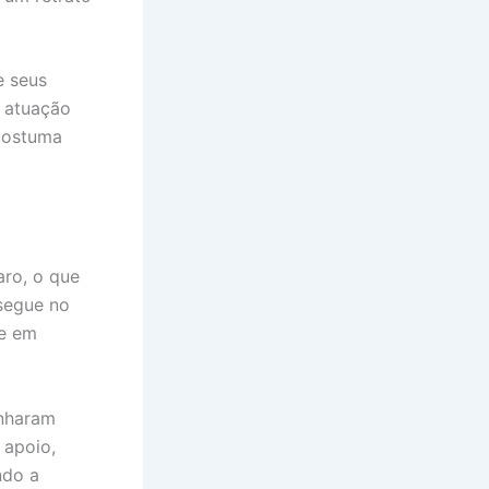
e seus
 atuação
 costuma
ro, o que
 segue no
me em
anharam
 apoio,
ndo a