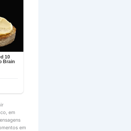
ir
ico, em
mensagens
momentos em