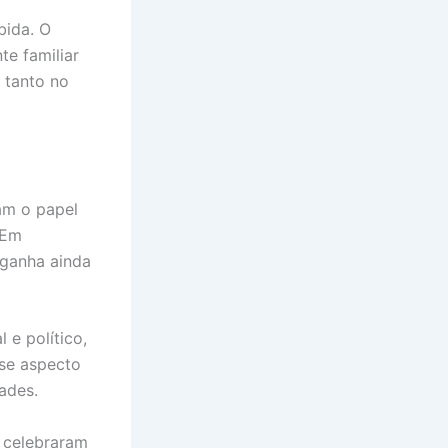
bida. O
te familiar
 tanto no
am o papel
 Em
 ganha ainda
 e político,
sse aspecto
ades.
 celebraram