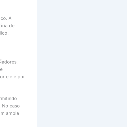
ico. A
ória de
ico.
्थadores,
se
or ele e por
rmitindo
. No caso
com ampla