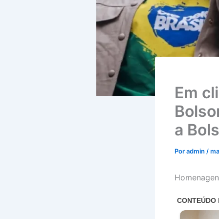
Em cl
Bolso
a Bol
Por
admin
/
ma
Homenagens 