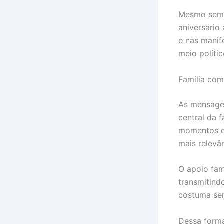
Mesmo sem g
aniversário
e nas manif
meio políti
Família com
As mensagen
central da 
momentos de
mais relevân
O apoio fam
transmitind
costuma ser
Dessa forma