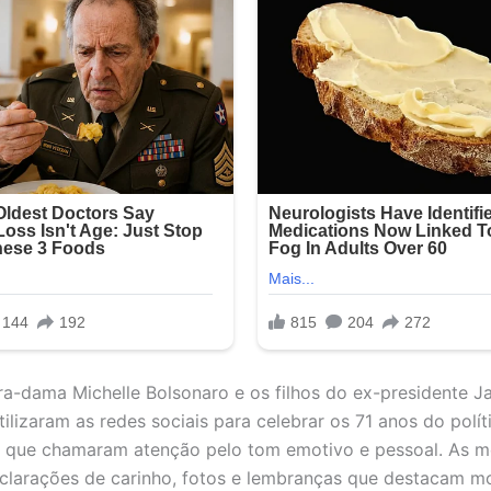
ra-dama Michelle Bolsonaro e os filhos do ex-presidente Ja
ilizaram as redes sociais para celebrar os 71 anos do polít
s que chamaram atenção pelo tom emotivo e pessoal. As 
clarações de carinho, fotos e lembranças que destacam 