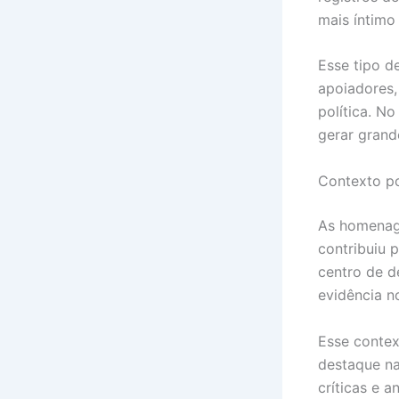
mais íntimo
Esse tipo d
apoiadores
política. N
gerar grand
Contexto po
As homenag
contribuiu 
centro de d
evidência n
Esse conte
destaque na
críticas e 