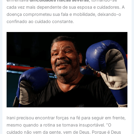
cada vez mais dependente de sua esposa e cuidadores. A
doença comprometeu sua fala e mobilidade, deixando-o
confinado ao cuidado constante.
Irani precisou encontrar forças na fé para seguir em frente,
mesmo quando a rotina se tornava insuportável. “O
cuidado não vem da gente, vem de Deus. Porque é Deus