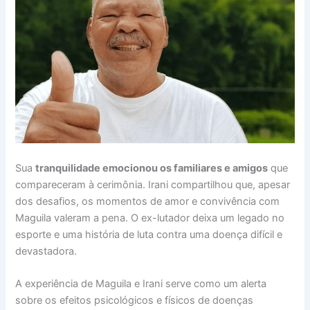
Sua
tranquilidade emocionou os familiares e amigos
que
compareceram à cerimônia. Irani compartilhou que, apesar
dos desafios, os momentos de amor e convivência com
Maguila valeram a pena. O ex-lutador deixa um legado no
esporte e uma história de luta contra uma doença difícil e
devastadora.
A experiência de Maguila e Irani serve como um alerta
sobre os efeitos psicológicos e físicos de doenças