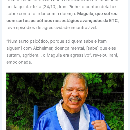
nesta quinta-feira (24/10), Irani Pinheiro contou detalhes
sobre como foi lidar com a doença.
Maguila, que sofreu
com surtos psicóticos nos estágios avançados da ETC
,
teve episódios de agressividade incontrolável.
“Num surto psicótico, porque só quem sabe e [tem
alguém] com Alzheimer, doença mental, [sabe] que eles
surtam, agridem… o Maguila era agressivo”, revelou Irani,
emocionada.