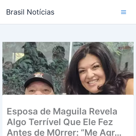
Ir
Brasil Notícias
para
o
conteúdo
Esposa de Maguila Revela
Algo Terrível Que Ele Fez
Antes de M0rrer: “Me Agr…