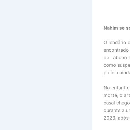
Nahim se s
O lendário c
encontrado 
de Taboão d
como suspei
polícia ain
No entanto,
morte, o ar
casal chego
durante a u
2023, após 