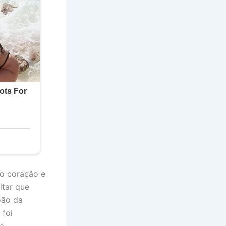
 o coração e
ltar que
oão da
 foi
a.