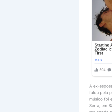
A ex-esposa
falou pela 
músico foi 
Serra, em Sã
registrada 