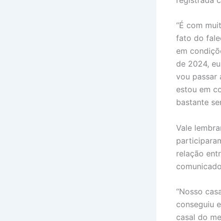
“É com muit
fato do fal
em condiçõe
de 2024, eu
vou passar 
estou em co
bastante se
Vale lembra
participara
relação ent
comunicado 
“Nosso casa
conseguiu e
casal do me