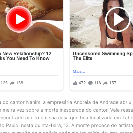
 do cantor Nahim, a empresária Andreia de Andrade abriu
primeira vez sobre a morte inesperada do cantor. Vale ressa
encontrado morto em sua casa que fica localizada em Tab
o Paulo, nesta quinta-feira, 13. A morte precoce do artista
como suspeita pela polícia após ele ter caído de uma escad