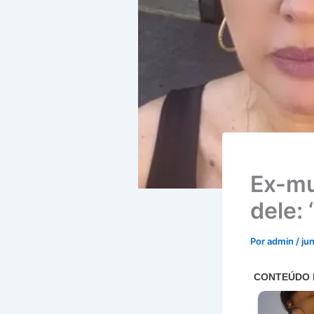
Ex-mu
dele: 
Por
admin
/
ju