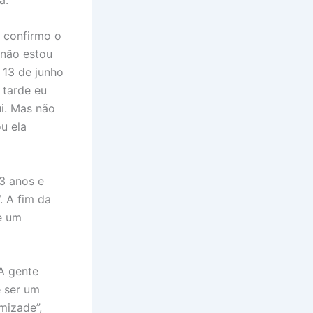
 confirmo o
 não estou
 13 de junho
 tarde eu
i. Mas não
u ela
3 anos e
. A fim da
e um
A gente
e ser um
mizade”,