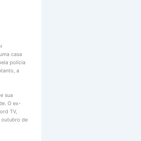
i
m uma casa
ela polícia
tanto, a
de sua
de. O ex-
ord TV,
m outubro de