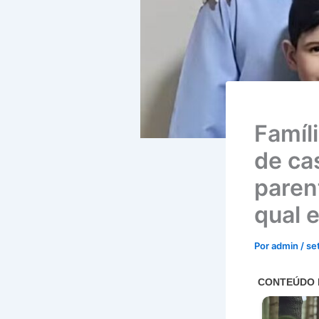
Famíl
de ca
paren
qual 
Por
admin
/
se