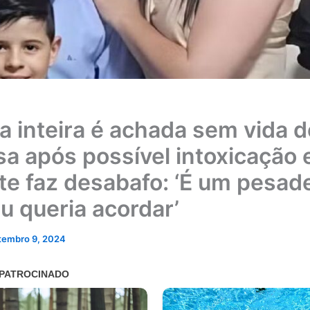
ia inteira é achada sem vida 
sa após possível intoxicação 
te faz desabafo: ‘É um pesad
eu queria acordar’
tembro 9, 2024