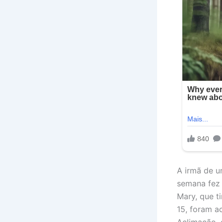
A irmã de u
semana fez 
Mary, que t
15, foram a