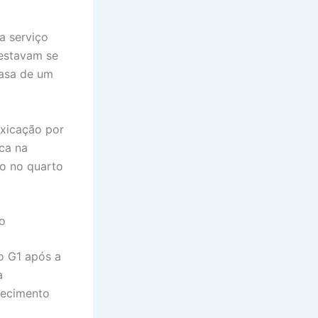
a serviço
 estavam se
casa de um
oxicação por
ca na
do no quarto
o
o G1 após a
a
lecimento