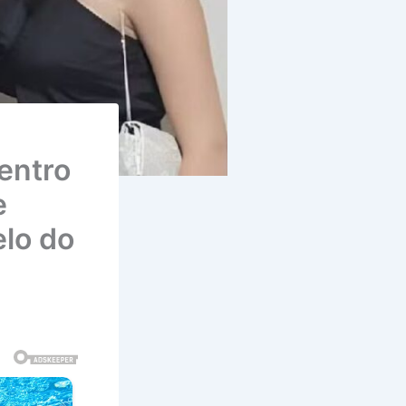
dentro
e
elo do