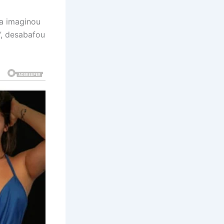
ca imaginou
”, desabafou