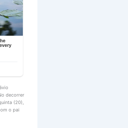
ávio
No decorrer
uinta (20),
com o pai