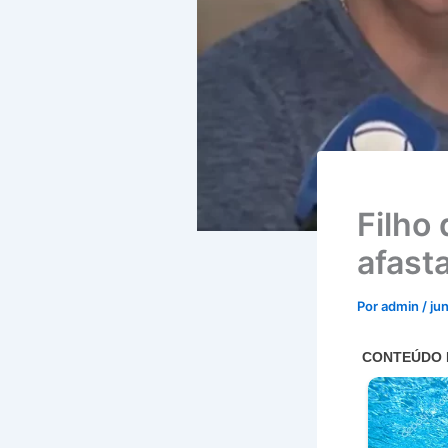
Filho
afast
Por
admin
/
ju