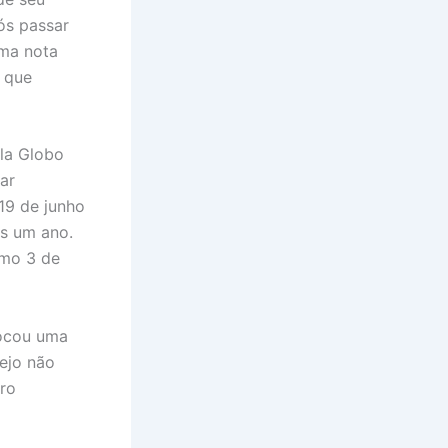
pós passar
uma nota
 que
ela Globo
ar
19 de junho
as um ano.
omo 3 de
vocou uma
nejo não
ro