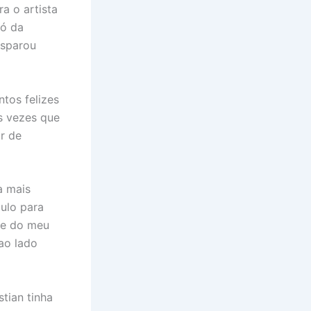
a o artista
só da
isparou
tos felizes
s vezes que
r de
a mais
ulo para
 e do meu
ao lado
tian tinha