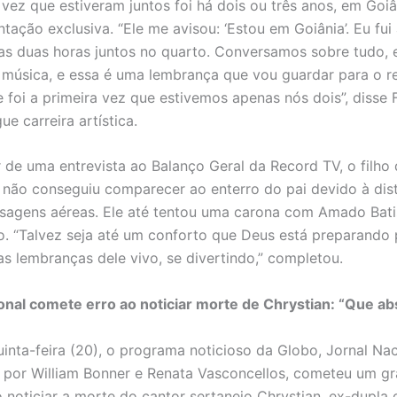
 vez que estiveram juntos foi há dois ou três anos, em Goiâ
ação exclusiva. “Ele me avisou: ‘Estou em Goiânia’. Eu fui 
s duas horas juntos no quarto. Conversamos sobre tudo, 
 música, e essa é uma lembrança que vou guardar para o r
e foi a primeira vez que estivemos apenas nós dois”, disse 
e carreira artística.
 de uma entrevista ao Balanço Geral da Record TV, o filho 
 não conseguiu comparecer ao enterro do pai devido à dist
ssagens aéreas. Ele até tentou uma carona com Amado Bati
. “Talvez seja até um conforto que Deus está preparando 
as lembranças dele vivo, se divertindo,” completou.
onal comete erro ao noticiar morte de Chrystian: “Que a
uinta-feira (20), o programa noticioso da Globo, Jornal Nac
por William Bonner e Renata Vasconcellos, cometeu um g
 noticiar a morte do cantor sertanejo Chrystian, ex-dupla 