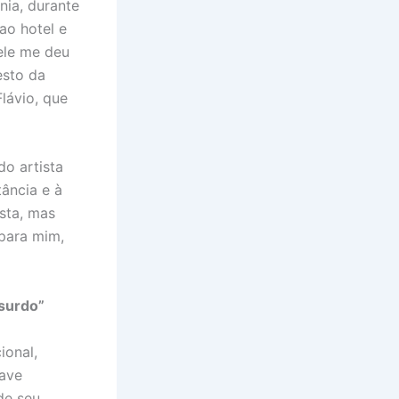
nia, durante
ao hotel e
ele me deu
esto da
Flávio, que
do artista
ância e à
sta, mas
para mim,
bsurdo”
ional,
rave
de seu