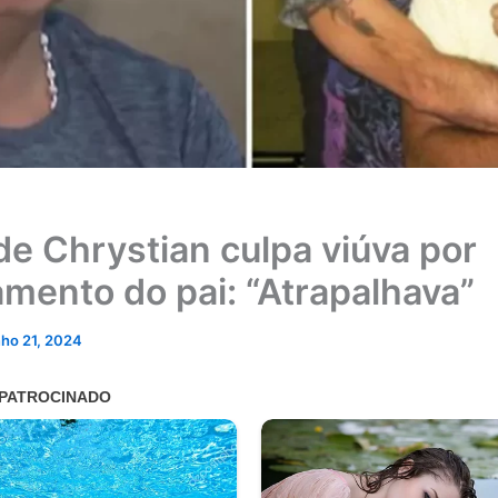
 de Chrystian culpa viúva por
amento do pai: “Atrapalhava”
nho 21, 2024