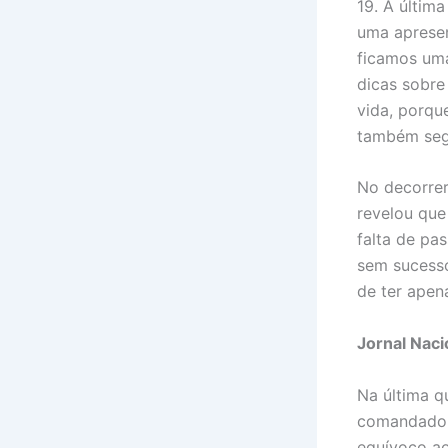
19. A última
uma apresent
ficamos uma
dicas sobre
vida, porqu
também segu
No decorrer
revelou que
falta de pa
sem sucesso
de ter apen
Jornal Naci
Na última q
comandado 
equívoco ao