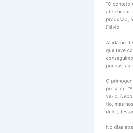
“O contato 
até chegar 
produção, a
Flávio.
Ainda no de
que teve co
conseguimos
poucas, as 
O primogêni
presente. “
vê-lo. Depo
tio, mas no
dele”, desta
No dias atu