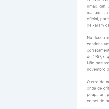
irmão Ralf. 
mal em sua 
oficial, po
deixaram os
No decorrer
continha um
corretament
de 1957, o 
Não bastass
novembro d
O erro do n
onda de crí
pouparam pa
cometido pel