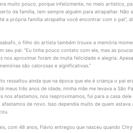
era muito pouco, porque infelizmente, no meio artístico, par
perto da família, tem sempre alguém para atrapalhar. Não 
té a própria família atrapalha você encontrar com o pai”, d
sabafo, o filho do artista também trouxe a memória momen
m seu pai: “Eu tinha pouco contato com ele, mas as pouca
 nos aproximar foram de muita felicidade e alegria. Apesa
memórias são calorosas e significativas.”
to ressaltou ainda que na época que ele é criança o pai er
Até meus três anos de idade, minha mãe me levava a São Pa
is nos afastamos, nos reaproximamos, fui para a casa dele
s afastamos de novo. Isso dependia muito de quem estava 
cou.
ais, com 48 anos, Flávio entregou que nasceu quando Chrys