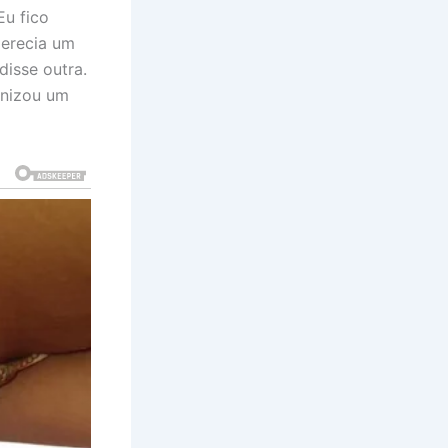
u fico
merecia um
disse outra.
ronizou um