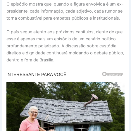
O episódio mostra que, quando a figura envolvida é um ex-
presidente, cada informação, cada adjetivo, cada rumor se
torna combustível para embates públicos e institucionais.
O país segue atento aos próximos capítulos, ciente de que
esse é apenas mais um episódio de um cenário político
profundamente polarizado. A discussão sobre custódia,
direitos e dignidade continuará moldando o debate público,
dentro e fora de Brasília.