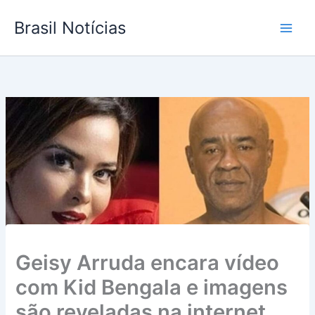
Ir
Brasil Notícias
para
o
conteúdo
Geisy Arruda encara vídeo
com Kid Bengala e imagens
são reveladas na internet…