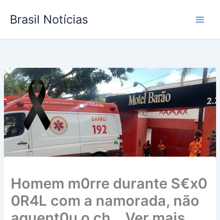
Ir
Brasil Notícias
para
o
conteúdo
Homem m0rre durante S€x0
0R4L com a namorada, não
aguent0u o ch… Ver mais