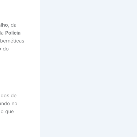
alho
, da
da
Polícia
bernéticas
o do
ados de
rando no
, o que