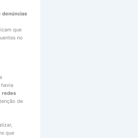
e
denúncias
ndicam que
uentes no
e
 havia
m
redes
ntenção de
lizar,
ns que