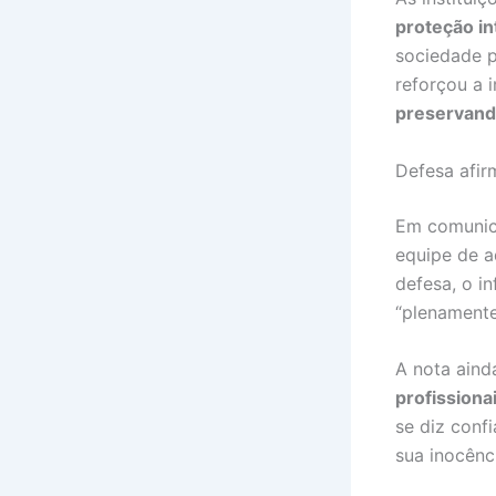
proteção in
sociedade 
reforçou a 
preservando
Defesa afir
Em comunica
equipe de 
defesa, o i
“plenamente
A nota aind
profissiona
se diz conf
sua inocênc