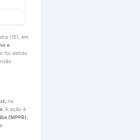
ira (15), em
no e
m foi detido
risão
ux
, na
a
. A ação é
aíba (MPPB)
,
e