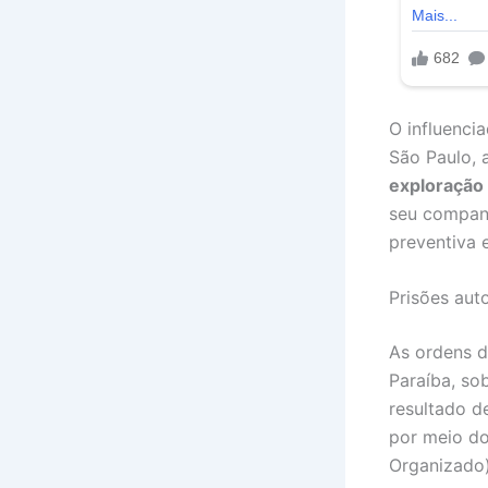
O influenci
São Paulo,
exploração 
seu compan
preventiva 
Prisões aut
As ordens d
Paraíba, so
resultado 
por meio d
Organizado)