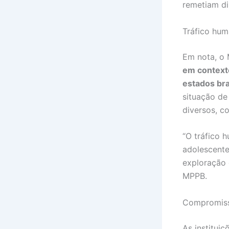
remetiam di
Tráfico hu
Em nota, o 
em contexto
estados bra
situação d
diversos, c
“O tráfico h
adolescente
exploração 
MPPB.
Compromisso
As institui