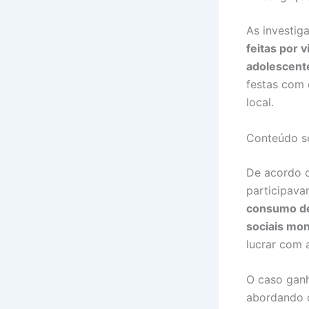
As investi
feitas por v
adolescent
festas com
local.
Conteúdo se
De acordo 
participav
consumo de
sociais mo
lucrar com 
O caso gan
abordando 