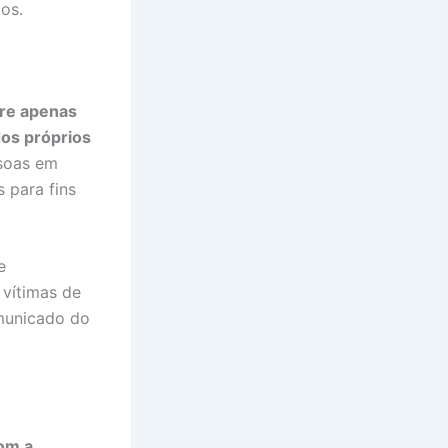
os.
re apenas
dos próprios
ssoas em
s para fins
e
vítimas de
omunicado do
om a