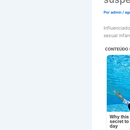
Por
admin
/
ag
Influenciad
sexual infant