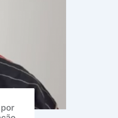
 por
ação