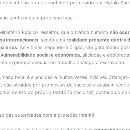
retamente ao tipo de conteúdo promovido por Hytalo Sant
mano também é um problema local
Ministério Público ressaltou que o tráfico humano
não ocor
s internacionais
, sendo uma
realidade presente dentro 
sileiros
. As vítimas, segundo o órgão, são geralmente pe
e
vulnerabilidade social e econômica
, aliciadas e explorada
omo exploração sexual ou trabalho análogo à escravidão.
umano local é silencioso e muitas vezes invisível. Crianças 
s são atraídos por promessas de sucesso e acabam sendo 
cruel dentro do próprio território nacional”, destacou o c
 das autoridades com a proteção infantil
ções envolvidas na operação reafirmaram o
compromisso c