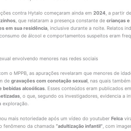
gações contra Hytalo começaram ainda em
2024
, a partir d
izinhos
, que relataram a presença constante de
crianças e
es em sua residência
, inclusive durante a noite. Relatos i
 consumo de álcool e comportamentos suspeitos eram freq
xual envolvendo menores nas redes sociais
com o MPPB, as apurações revelaram que menores de idad
am de
gravações com conotação sexual
, nas quais também
 bebidas alcoólicas
. Esses conteúdos eram publicados e
netizadas
, o que, segundo os investigadores, evidencia a i
a exploração.
hou mais notoriedade após um vídeo do youtuber
Felca
vira
o fenômeno da chamada
“adultização infantil”
, com image