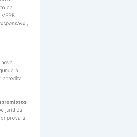
nto da
O MPPB
responsável,
a nova
egundo a
e acredita
promissos
pe jurídica
dor provará