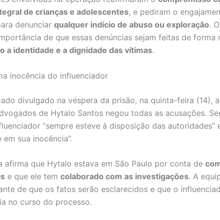
tegral de crianças e adolescentes
, e pediram o engajame
para denunciar
qualquer indício de abuso ou exploração
. 
importância de que essas denúncias sejam feitas de forma 
 a identidade e a dignidade das vítimas
.
ma inocência do influenciador
do divulgado na véspera da prisão, na quinta-feira (14), 
advogados de Hytalo Santos negou todas as acusações. S
nfluenciador “sempre esteve à disposição das autoridades” 
 em sua inocência”.
a afirma que Hytalo estava em São Paulo por conta de
com
is
e que ele tem
colaborado com as investigações
. A equi
iante de que os fatos serão esclarecidos e que o influencia
ia no curso do processo.