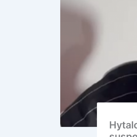
Hytal
suspe