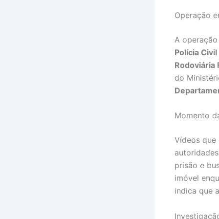
Operação en
A operação
Polícia Civi
Rodoviária 
do Ministér
Departamen
Momento da 
Vídeos que 
autoridades
prisão e bu
imóvel enq
indica que 
Investigaçã