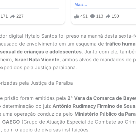
ador digital Hytalo Santos foi preso na manhã desta sexta-fe
 acusado de envolvimento em um esquema de
tráfico huma
sexual de crianças e adolescentes
. Junto com ele, també
heiro,
Israel Nata Vicente
, ambos alvos de mandados de p
expedidos pela Justiça paraibana.
orizadas pela Justiça da Paraíba
e prisão foram emitidas pela
2ª Vara da Comarca de Baye
b determinação do juiz
Antônio Rudimacy Firmino de Sous
de uma operação conduzida pelo
Ministério Público da Par
o
GAECO
(Grupo de Atuação Especial de Combate ao Crim
, com o apoio de diversas instituições.