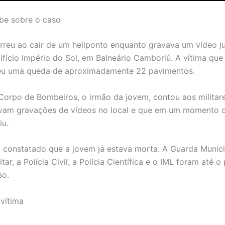
be sobre o caso
reu ao cair de um heliponto enquanto gravava um vídeo j
ifício Império do Sol, em Balneário Camboriú. A vítima que 
reu uma queda de aproximadamente 22 pavimentos.
orpo de Bombeiros, o irmão da jovem, contou aos militar
avam gravações de vídeos no local e que em um momento d
iu.
oi constatado que a jovem já estava morta. A Guarda Munic
litar, a Polícia Civil, a Polícia Científica e o IML foram até o
so.
vítima