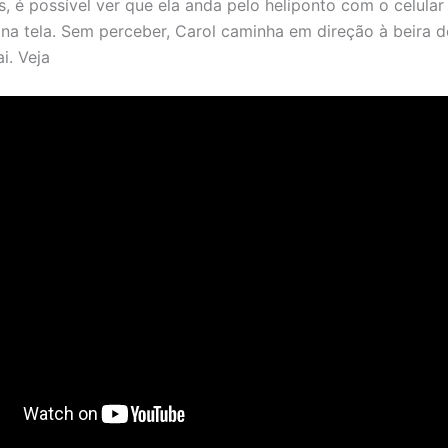
, é possível ver que ela anda pelo heliponto com o celula
o na tela. Sem perceber, Carol caminha em direção à beira d
i. Veja