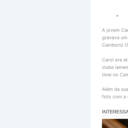
A jovem Car
gravava um 
Camboriú (S
Carol era a
clube lamen
time no Cam
Além da sua
foto com a 