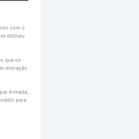
unto com o
se distraiu
es que os
e distração
ipal Armada,
 prédio para