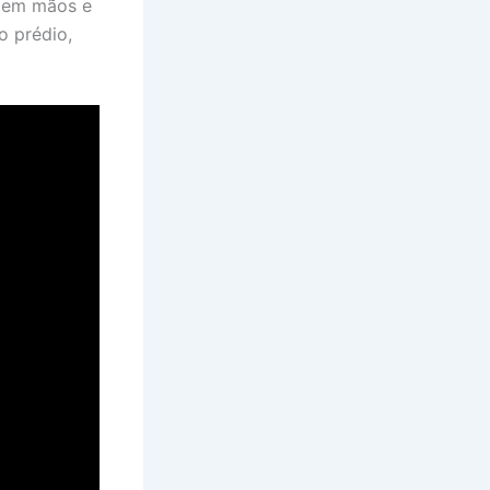
r em mãos e
o prédio,