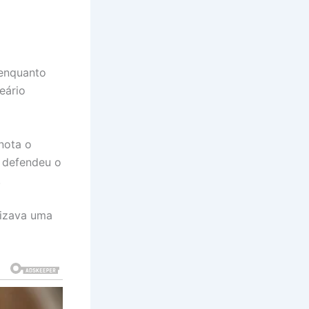
 enquanto
eário
nota o
a defendeu o
.
lizava uma