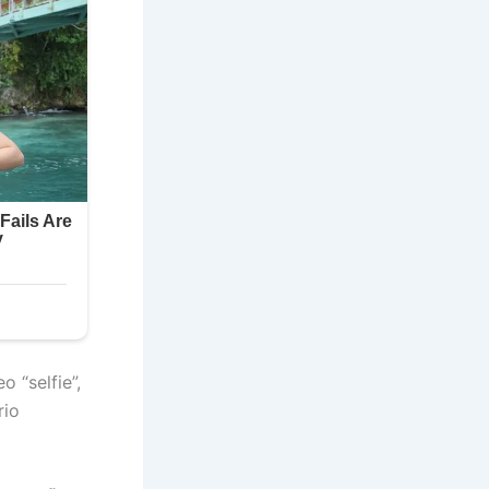
o “selfie”,
rio