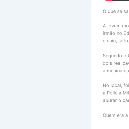
O que se sa
A jovem mor
irmão no Ed
e caiu, sof
Segundo o C
dois realiz
a menina ca
No local, f
a Polícia Mi
apurar o ca
Quem era a 