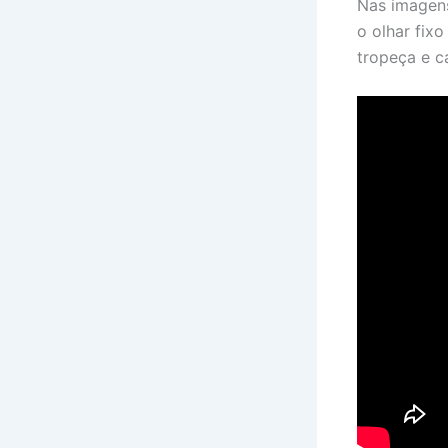
Nas imagens
o olhar fix
tropeça e ca