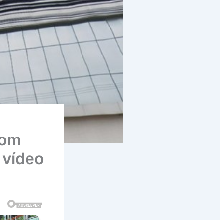
com
 vídeo