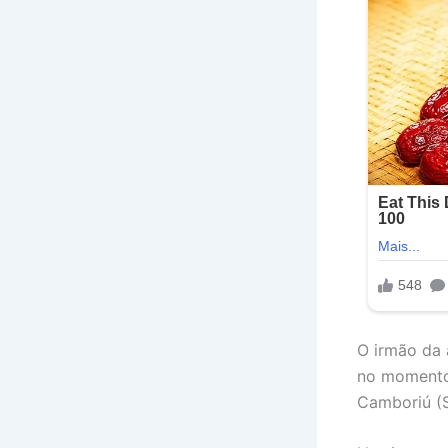
O irmão da a
no momento 
Camboriú (S