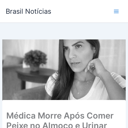
Ir
Brasil Notícias
para
o
conteúdo
Médica Morre Após Comer
Peixe no Almoço e Urinar