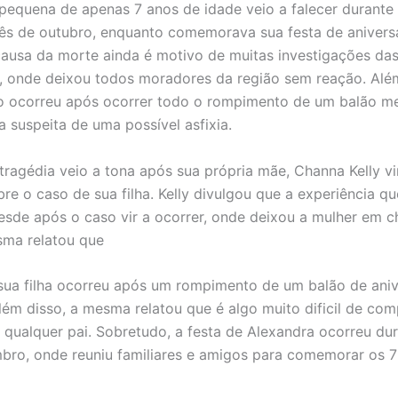
pequena de apenas 7 anos de idade veio a falecer durante 
ês de outubro, enquanto comemorava sua festa de aniversá
causa da morte ainda é motivo de muitas investigações da
, onde deixou todos moradores da região sem reação. Além
o ocorreu após ocorrer todo o rompimento de um balão me
a suspeita de uma possível asfixia.
 tragédia veio a tona após sua própria mãe, Channa Kelly vi
bre o caso de sua filha. Kelly divulgou que a experiência q
sde após o caso vir a ocorrer, onde deixou a mulher em 
sma relatou que
sua filha ocorreu após um rompimento de um balão de ani
Além disso, a mesma relatou que é algo muito dificil de com
qualquer pai. Sobretudo, a festa de Alexandra ocorreu dur
bro, onde reuniu familiares e amigos para comemorar os 7