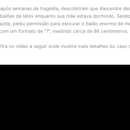
 após semanas da tragédia, descobriram que Alexandre dec
 balões de látex enquanto sua mãe estava dormindo. Sendo
uida, pediu permissão para estourar o balão enorme de met
com um formato de “7”, medindo cerca de 86 centímetros.
nfira no vídeo a seguir onde mostra mais detalhes do caso