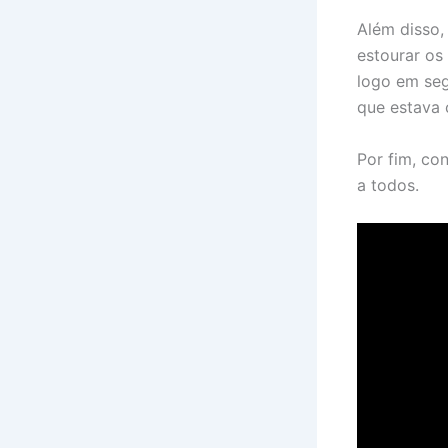
Além disso,
estourar os
logo em seg
que estava 
Por fim, co
a todos.