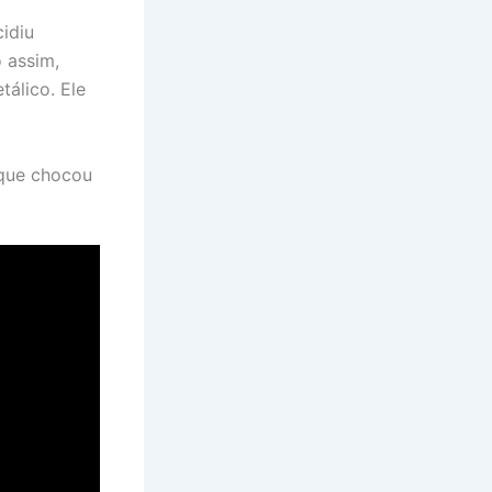
idiu
 assim,
álico. Ele
 que chocou