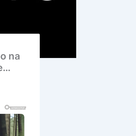
o na
se…