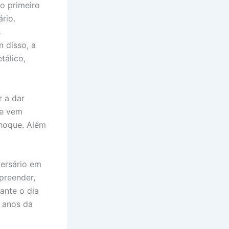
o primeiro
rio.
s
 disso, a
tálico,
r a dar
ue vem
choque. Além
versário em
preender,
ante o dia
 anos da