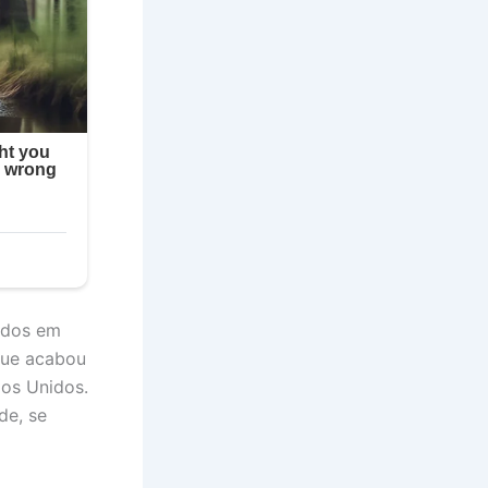
todos em
que acabou
dos Unidos.
de, se