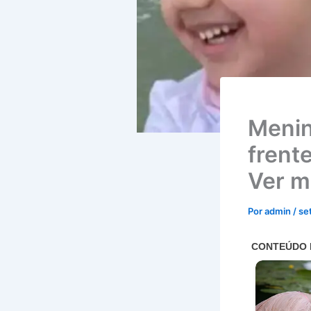
Menin
frent
Ver m
Por
admin
/
se