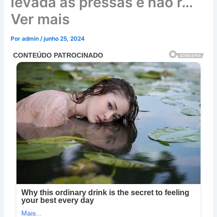
levada as pressas e não r…
Ver mais
Por
admin
/
junho 25, 2024