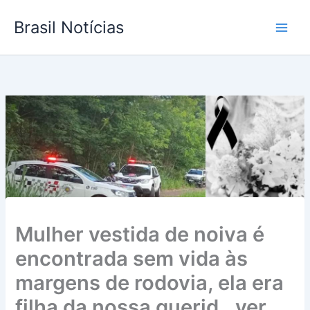
Ir
Brasil Notícias
para
o
conteúdo
Mulher vestida de noiva é
encontrada sem vida às
margens de rodovia, ela era
filha da nossa querid…ver