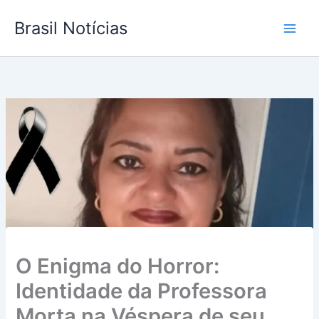
Ir
Brasil Notícias
para
o
conteúdo
O Enigma do Horror:
Identidade da Professora
Morta na Véspera de seu