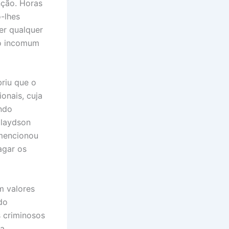
ção. Horas
o-lhes
er qualquer
to incomum
briu que o
onais, cuja
ndo
Glaydson
 mencionou
agar os
m valores
do
 criminosos
 a