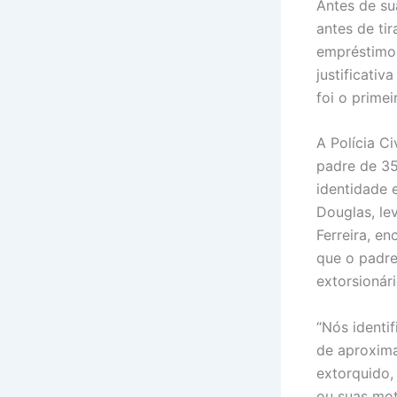
Antes de s
antes de ti
empréstimos
justificati
foi o primei
A Polícia C
padre de 35
identidade 
Douglas, le
Ferreira, e
que o padre
extorsionári
“Nós identi
de aproxima
extorquido,
ou suas mot