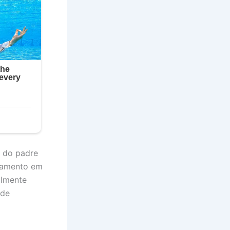
e do padre
rcamento em
almente
 de