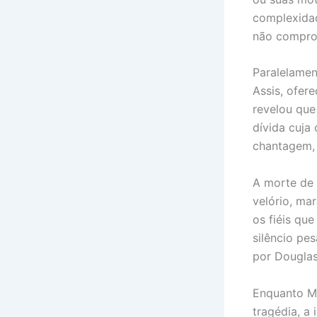
complexidad
não comprom
Paralelamen
Assis, ofer
revelou que
dívida cuja
chantagem, 
A morte de 
velório, ma
os fiéis qu
silêncio pe
por Douglas
Enquanto Mi
tragédia, a