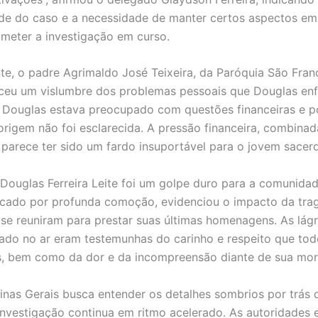
e do caso e a necessidade de manter certos aspectos em 
eter a investigação em curso.
te, o padre Agrimaldo José Teixeira, da Paróquia São Fran
eceu um vislumbre dos problemas pessoais que Douglas enf
 Douglas estava preocupado com questões financeiras e 
 origem não foi esclarecida. A pressão financeira, combina
parece ter sido um fardo insuportável para o jovem sacer
Douglas Ferreira Leite foi um golpe duro para a comunidad
rcado por profunda comoção, evidenciou o impacto da trag
e se reuniram para prestar suas últimas homenagens. As lág
sado no ar eram testemunhas do carinho e respeito que to
, bem como da dor e da incompreensão diante de sua mor
nas Gerais busca entender os detalhes sombrios por trás 
 investigação continua em ritmo acelerado. As autoridades 