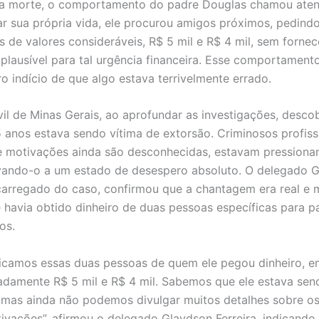
ua morte, o comportamento do padre Douglas chamou aten
rar sua própria vida, ele procurou amigos próximos, pedind
 de valores consideráveis, R$ 5 mil e R$ 4 mil, sem fornec
va plausível para tal urgência financeira. Esse comportamen
ro indício de que algo estava terrivelmente errado.
ivil de Minas Gerais, ao aprofundar as investigações, desco
 anos estava sendo vítima de extorsão. Criminosos profissi
e motivações ainda são desconhecidas, estavam pressiona
vando-o a um estado de desespero absoluto. O delegado 
ncarregado do caso, confirmou que a chantagem era real e
 havia obtido dinheiro de duas pessoas específicas para p
os.
ficamos essas duas pessoas de quem ele pegou dinheiro, e
damente R$ 5 mil e R$ 4 mil. Sabemos que ele estava sen
 mas ainda não podemos divulgar muitos detalhes sobre os
ivações”, afirmou o delegado Glaydson Ferreira, indicando