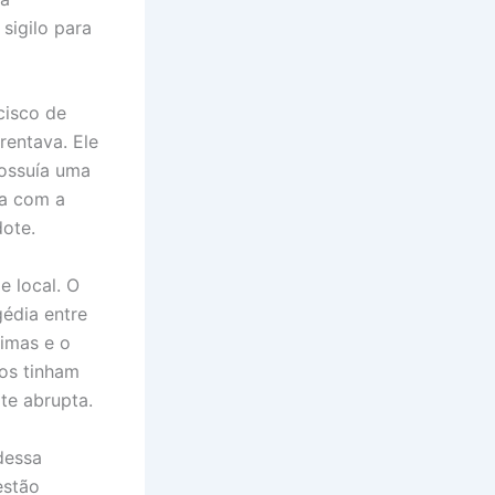
sigilo para
cisco de
rentava. Ele
possuía uma
da com a
dote.
e local. O
édia entre
rimas e o
dos tinham
te abrupta.
dessa
estão