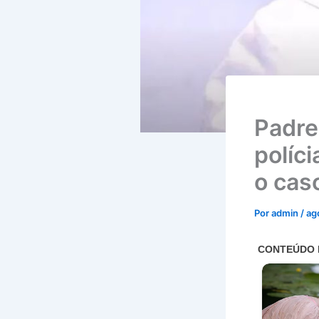
Padre 
políc
o cas
Por
admin
/
ag