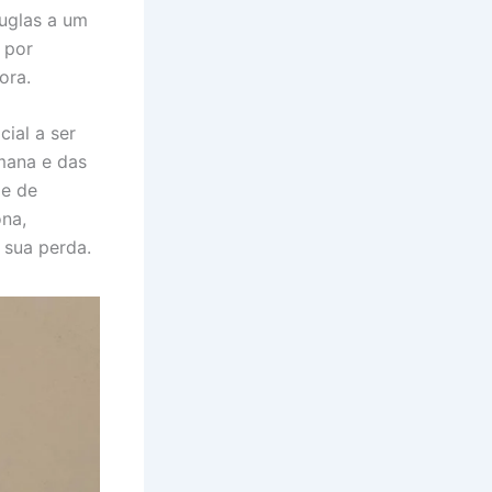
uglas a um
 por
ora.
ial a ser
mana e das
de de
ona,
 sua perda.