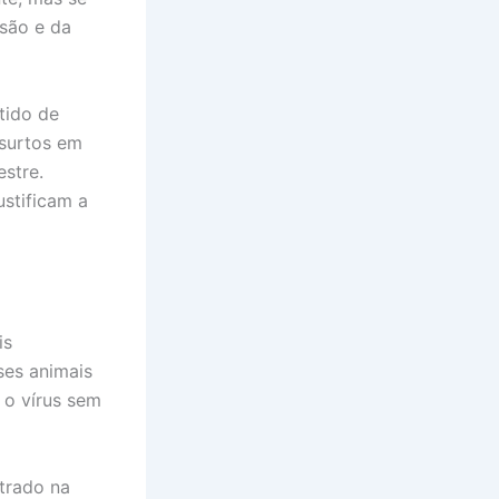
ssão e da
tido de
 surtos em
stre.
stificam a
is
ses animais
 o vírus sem
strado na