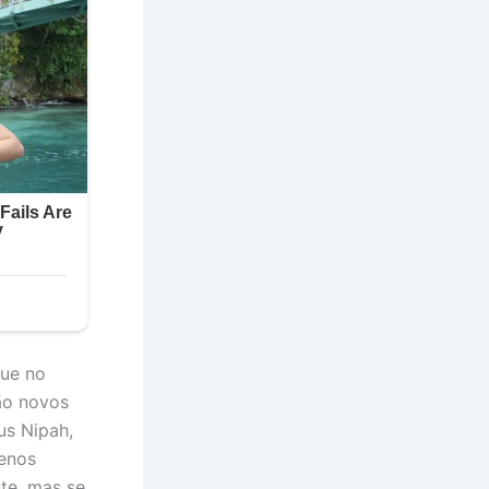
que no
são novos
us Nipah,
enos
te, mas se