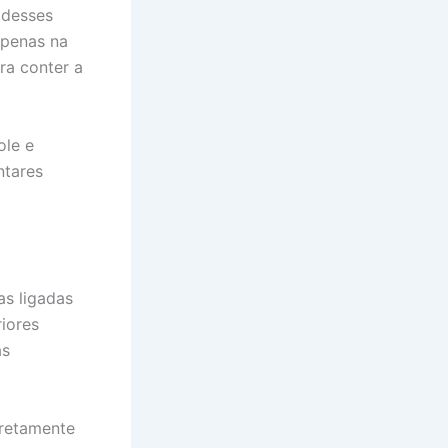
 desses
apenas na
ra conter a
ole e
ntares
as ligadas
iores
as
iretamente