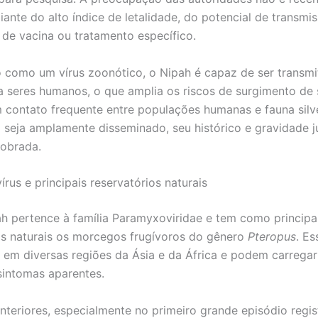
diante do alto índice de letalidade, do potencial de transmi
a de vacina ou tratamento específico.
o como um vírus zoonótico, o Nipah é capaz de ser transmi
a seres humanos, o que amplia os riscos de surgimento de
 contato frequente entre populações humanas e fauna silve
seja amplamente disseminado, seu histórico e gravidade ju
dobrada.
rus e principais reservatórios naturais
ah pertence à família Paramyxoviridae e tem como principa
os naturais os morcegos frugívoros do gênero
Pteropus
. Es
em diversas regiões da Ásia e da África e podem carregar
sintomas aparentes.
nteriores, especialmente no primeiro grande episódio regi