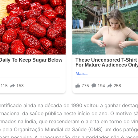
entificado ainda na década de 1990 voltou a ganhar desta
ernacional da saúde pública neste início de ano. O motivo 
rmados na Índia, que reacenderam o alerta em torno do vír
o pela Organização Mundial da Saúde (OMS) um dos patóg
s para pesquisa. A preocupação das autoridades não é recen