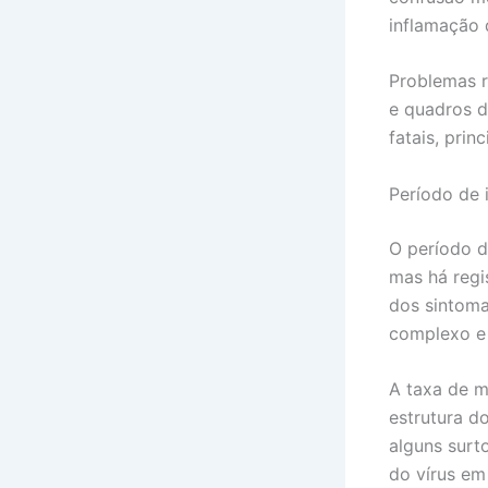
inflamação 
Problemas r
e quadros 
fatais, pri
Período de 
O período d
mas há regi
dos sintoma
complexo e 
A taxa de m
estrutura d
alguns surt
do vírus em