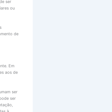
de ser
iares ou
s
ramento de
ente. Em
tes aos de
tumam ser
pode ser
ntação,
das à