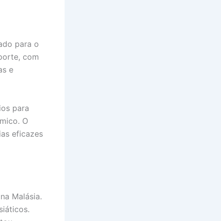
ado para o
porte, com
as e
ios para
mico. O
ias eficazes
na Malásia.
iáticos.