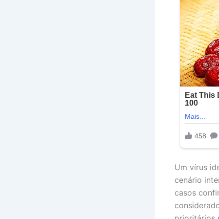
Um vírus id
cenário int
casos confi
considerad
prioritário