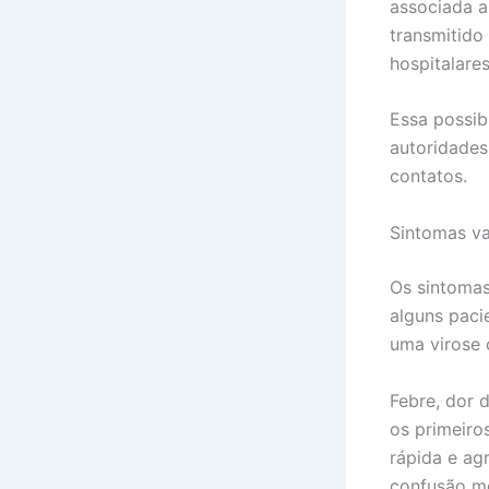
associada a
transmitido
hospitalare
Essa possib
autoridades
contatos.
Sintomas va
Os sintomas
alguns pacie
uma virose 
Febre, dor 
os primeiro
rápida e ag
confusão me