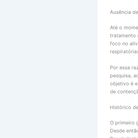
Ausência de
Até o momen
tratamento 
foco no alí
respiratória
Por essa ra
pesquisa, a
objetivo é 
de contenç
Histórico de
O primeiro 
Desde então