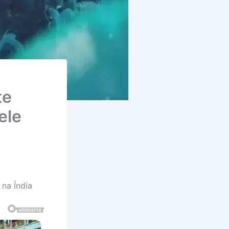
te
ele
na Índia