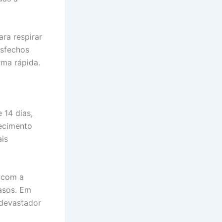
ara respirar
esfechos
rma rápida.
 14 dias,
recimento
ais
 com a
casos. Em
 devastador