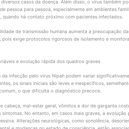
 diversos casos da doença. Além disso, o vírus também po
 de pessoa para pessoa, especialmente em ambientes famil
s, quando há contato próximo com pacientes infectados.
ilidade de transmissão humana aumenta a preocupação da
, pois exige protocolos rigorosos de isolamento e monito
riáveis e evolução rápida dos quadros graves
 da infecção pelo vírus Nipah podem variar significativam
ntes, os sinais iniciais são leves e inespecíficos, semelhan
comum, o que dificulta o diagnóstico precoce.
de cabeça, mal-estar geral, vômitos e dor de garganta cos
s sintomas. No entanto, em casos mais graves, a evolução 
ressiva. Alterações neurológicas, como sonolência, desorie
ntal e mudanças no estado de consciência, estão associa