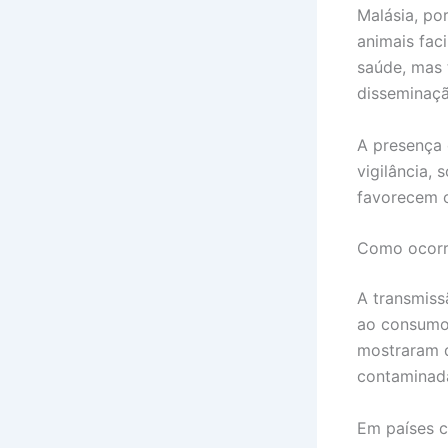
Malásia, po
animais fac
saúde, mas 
disseminaçã
A presença 
vigilância,
favorecem o
Como ocorre
A transmiss
ao consumo 
mostraram q
contaminada
Em países c