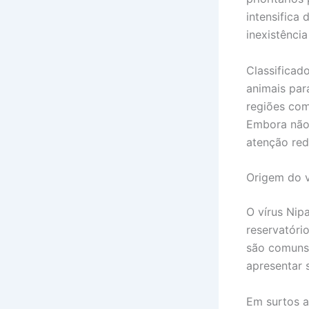
intensifica 
inexistênci
Classificad
animais par
regiões com
Embora não 
atenção re
Origem do ví
O vírus Nip
reservatóri
são comuns 
apresentar 
Em surtos a