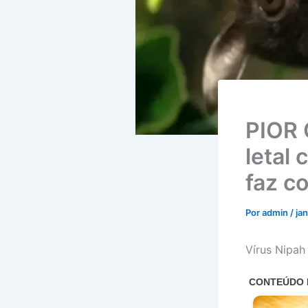
PIOR 
letal
faz c
Por
admin
/
ja
Vírus Nipah