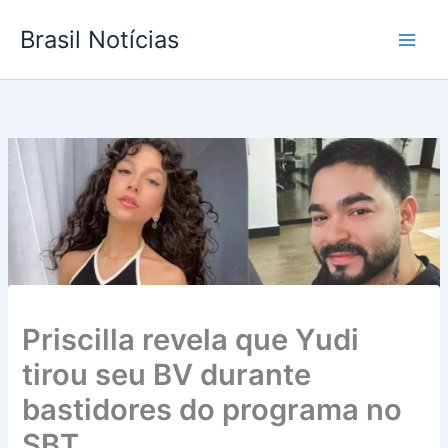
Ir
Brasil Notícias
para
o
conteúdo
Priscilla revela que Yudi
tirou seu BV durante
bastidores do programa no
SBT