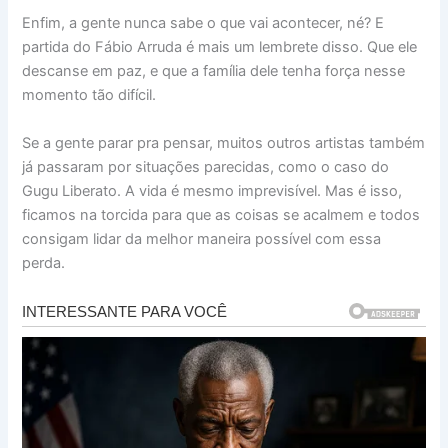
Enfim, a gente nunca sabe o que vai acontecer, né? E
partida do Fábio Arruda é mais um lembrete disso. Que ele
descanse em paz, e que a família dele tenha força nesse
momento tão difícil.
Se a gente parar pra pensar, muitos outros artistas também
já passaram por situações parecidas, como o caso do
Gugu Liberato. A vida é mesmo imprevisível. Mas é isso,
ficamos na torcida para que as coisas se acalmem e todos
consigam lidar da melhor maneira possível com essa
perda.