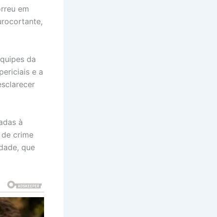
orreu em
rocortante,
equipes da
periciais e a
esclarecer
adas à
 de crime
dade, que