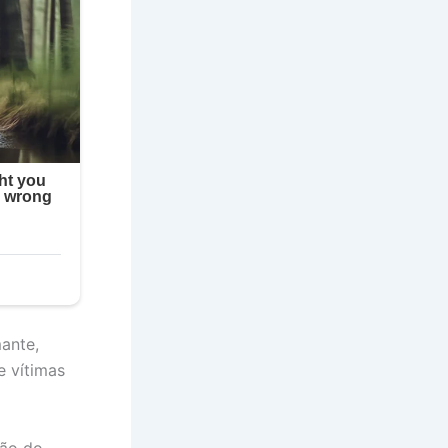
mante,
 vítimas
ção do