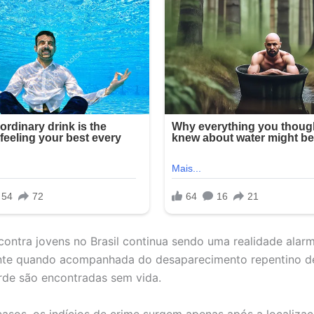
 contra jovens no Brasil continua sendo uma realidade alar
nte quando acompanhada do desaparecimento repentino de
rde são encontradas sem vida.
asos, os indícios de crime surgem apenas após a localiza