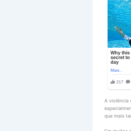
A violência
especialme
que mais ta
Em muitos c