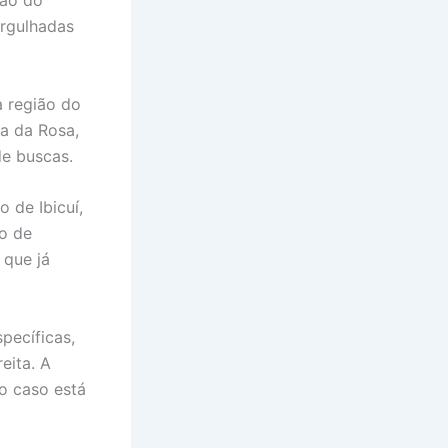
ergulhadas
a região do
a da Rosa,
de buscas.
 de Ibicuí,
o de
 que já
specíficas,
eita. A
o caso está