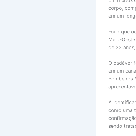
corpo, comp
em um longo
Foi o que o
Meio-Oeste 
de 22 anos,
O cadáver f
em um cana
Bombeiros Mi
apresentav
A identifica
como uma ta
confirmação
sendo trata