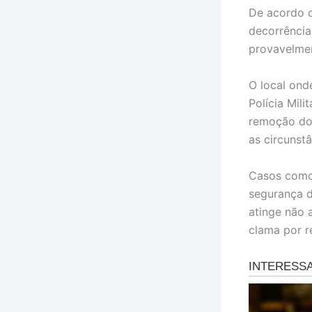
De acordo c
decorrência
provavelmen
O local ond
Polícia Mili
remoção do 
as circunstâ
Casos como 
segurança d
atinge não 
clama por r