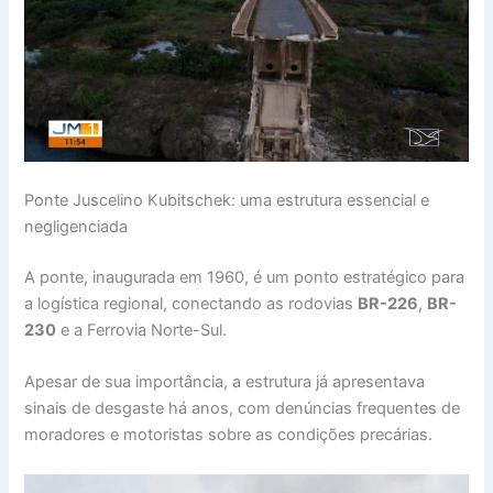
Ponte Juscelino Kubitschek: uma estrutura essencial e
negligenciada
A ponte, inaugurada em 1960, é um ponto estratégico para
a logística regional, conectando as rodovias
BR-226
,
BR-
230
e a Ferrovia Norte-Sul.
Apesar de sua importância, a estrutura já apresentava
sinais de desgaste há anos, com denúncias frequentes de
moradores e motoristas sobre as condições precárias.