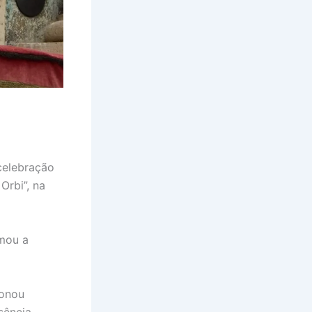
celebração
Orbi”, na
amou a
ionou
sência