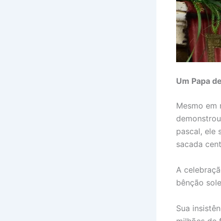
Um Papa de
Mesmo em me
demonstrou 
pascal, ele
sacada cent
A celebraçã
bênção sol
Sua insistê
milhões de 