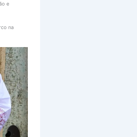
ão e
rco na