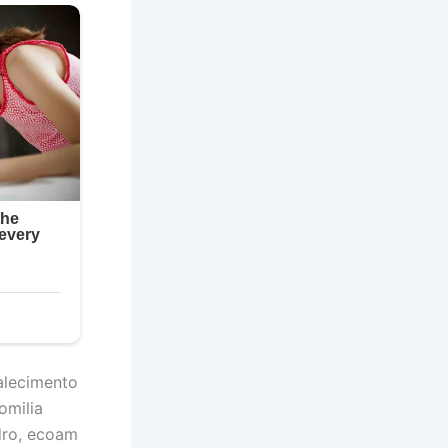
falecimento
omilia
edro, ecoam