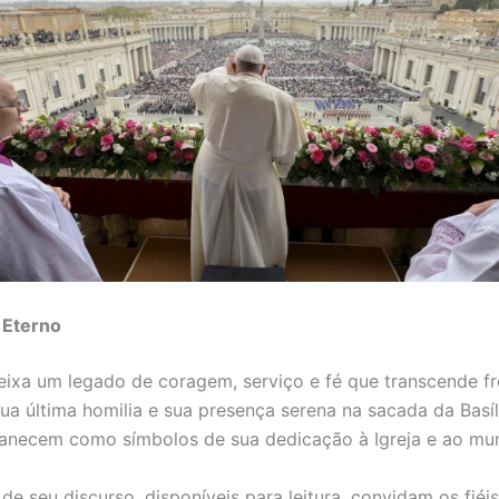
 Eterno
eixa um legado de coragem, serviço e fé que transcende fr
 Sua última homilia e sua presença serena na sacada da Basí
anecem como símbolos de sua dedicação à Igreja e ao mu
de seu discurso, disponíveis para leitura, convidam os fiéis