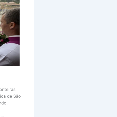
onteiras
lica de São
ndo.
 a