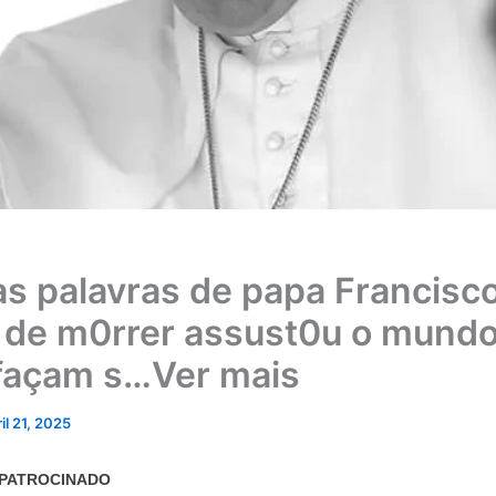
as palavras de papa Francisc
 de m0rrer assust0u o mundo
façam s…Ver mais
il 21, 2025