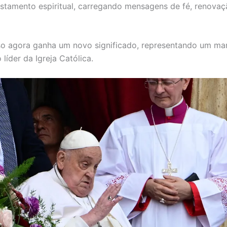
tamento espiritual, carregando mensagens de fé, renovaç
so agora ganha um novo significado, representando um ma
o líder da Igreja Católica.