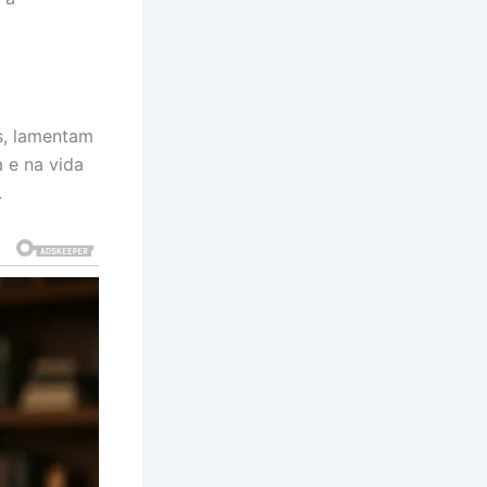
is, lamentam
a e na vida
.