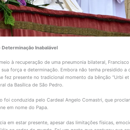
 Determinação Inabalável
io à recuperação de uma pneumonia bilateral, Francisco
sua força e determinação. Embora não tenha presidido a 
 se fez presente no tradicional momento da bênção “Urbi et 
ral da Basílica de São Pedro.
o foi conduzida pelo Cardeal Angelo Comastri, que procl
ene em nome do Papa.
ncia em estar presente, apesar das limitações físicas, emoc
fiéis ao redor do mundo. Foi um gesto que capturou sua es