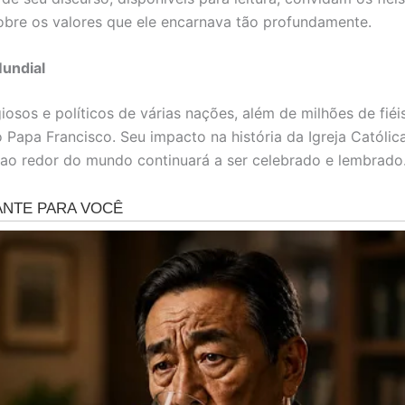
sobre os valores que ele encarnava tão profundamente.
undial
giosos e políticos de várias nações, além de milhões de fié
o Papa Francisco. Seu impacto na história da Igreja Católic
ao redor do mundo continuará a ser celebrado e lembrado