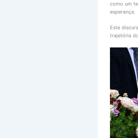
como um tes
esperança.
Este discur
trajetória d