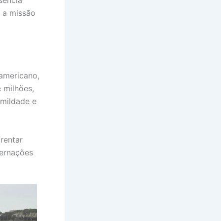
 a missão
-americano,
 milhões,
umildade e
frentar
ternações