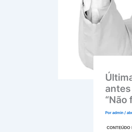
Últim
antes
“Não 
Por
admin
/
abr