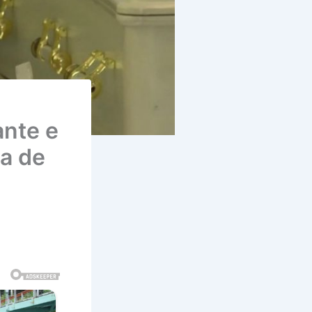
nte e
a de