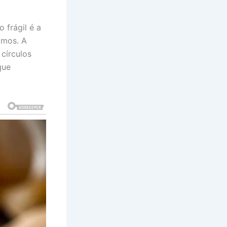
 frágil é a
amos. A
 círculos
que