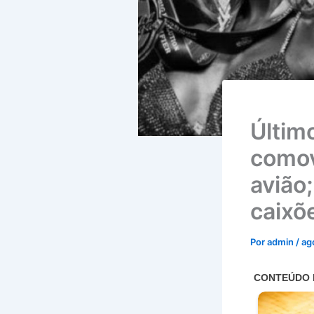
Últim
comov
avião
caixõ
Por
admin
/
ag