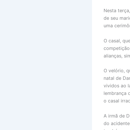
Nesta terça,
de seu mari
uma cerimôn
O casal, qu
competição 
alianças, si
O velório, 
natal de Da
vividos ao 
lembrança d
o casal irra
A irmã de D
do acidente