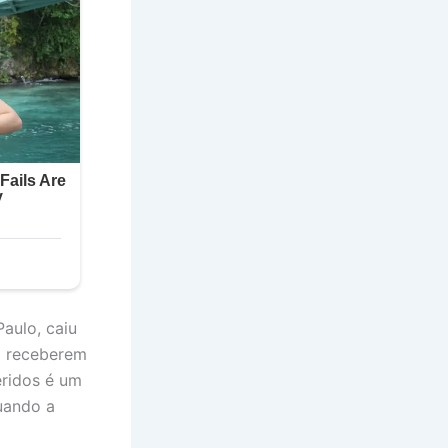
aulo, caiu
o receberem
eridos é um
uando a