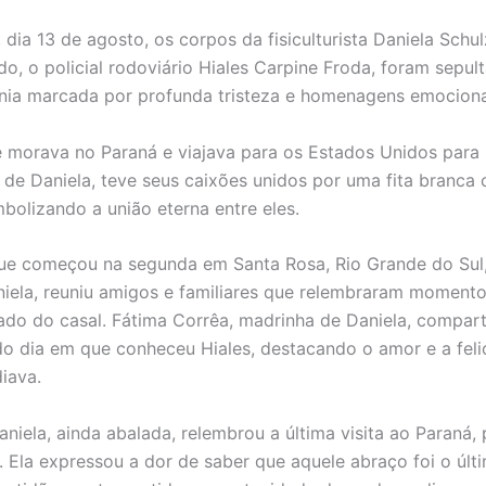
 dia 13 de agosto, os corpos da fisiculturista Daniela Schu
do, o policial rodoviário Hiales Carpine Froda, foram sepu
ia marcada por profunda tristeza e homenagens emociona
e morava no Paraná e viajava para os Estados Unidos para
de Daniela, teve seus caixões unidos por uma fita branca
mbolizando a união eterna entre eles.
que começou na segunda em Santa Rosa, Rio Grande do Sul
niela, reuniu amigos e familiares que relembraram momento
lado do casal. Fátima Corrêa, madrinha de Daniela, compart
o dia em que conheceu Hiales, destacando o amor e a feli
diava.
aniela, ainda abalada, relembrou a última visita ao Paraná,
. Ela expressou a dor de saber que aquele abraço foi o últ