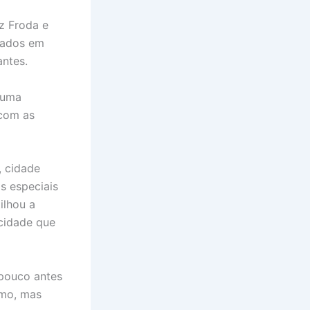
lz Froda e
ltados em
ntes.
 uma
 com as
, cidade
s especiais
ilhou a
cidade que
 pouco antes
imo, mas