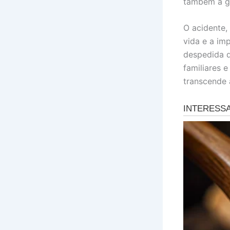
também a gr
O acidente,
vida e a im
despedida d
familiares 
transcende