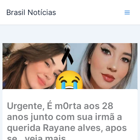
Ir
Brasil Notícias
para
o
conteúdo
Urgente, É m0rta aos 28
anos junto com sua irmã a
querida Rayane alves, apos
se…veja mais