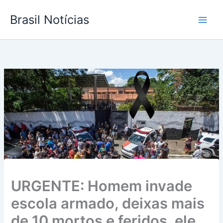
Ir
Brasil Notícias
para
o
conteúdo
URGENTE: Homem invade
escola armado, deixas mais
de 10 mortos e feridos, ele