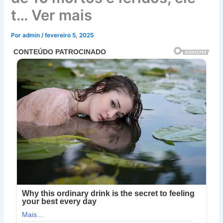
t… Ver mais
Por
admin
/
fevereiro 5, 2025