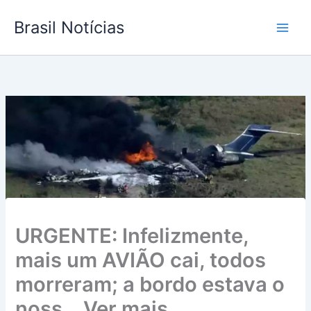
Ir
Brasil Notícias
para
o
conteúdo
URGENTE: Infelizmente,
mais um AVIÃO cai, todos
morreram; a bordo estava o
noss… Ver mais