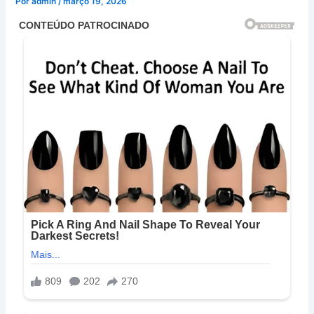
Por
admin
/
março 19, 2026