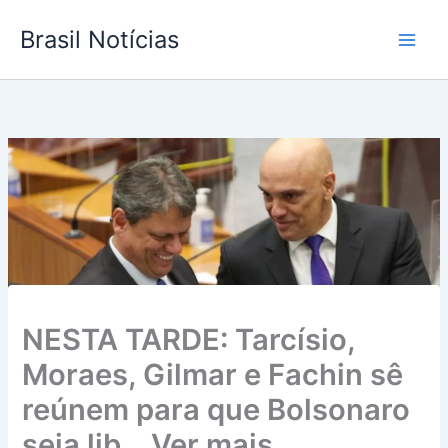
Ir
Brasil Notícias
para
o
conteúdo
NESTA TARDE: Tarcísio,
Moraes, Gilmar e Fachin sê
reúnem para que Bolsonaro
seja lib… Ver mais