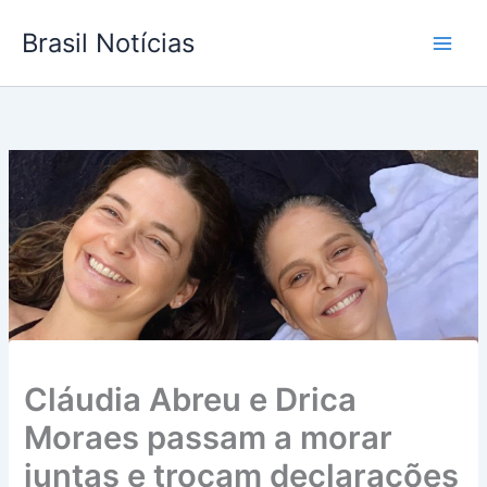
Ir
Brasil Notícias
para
o
conteúdo
Cláudia Abreu e Drica
Moraes passam a morar
juntas e trocam declarações