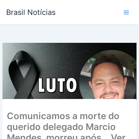
Ir
Brasil Notícias
para
o
conteúdo
Comunicamos a morte do
querido delegado Marcio
Mendes, morreu após… Ver